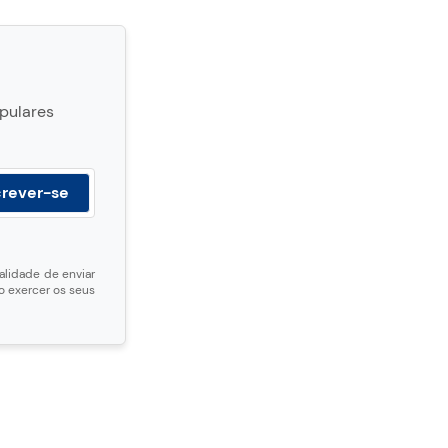
opulares
alidade de enviar
 exercer os seus