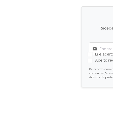
Receba 
Li e aceit
Aceito r
De acordo com o 
comunicações ao
direitos de prot