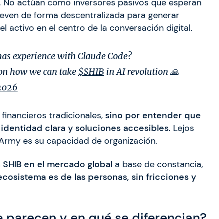
. No actúan como inversores pasivos que esperan
mueven de forma descentralizada para generar
l activo en el centro de la conversación digital.
has experience with Claude Code?
 on how we can take
$SHIB
in AI revolution 🙏
2026
inancieros tradicionales,
sino por entender que
 identidad clara y soluciones accesibles
. Lejos
B Army es su capacidad de organización.
a SHIB en el mercado global
a base de constancia,
 ecosistema es de las personas, sin fricciones y
e parecen y en qué se diferencian?