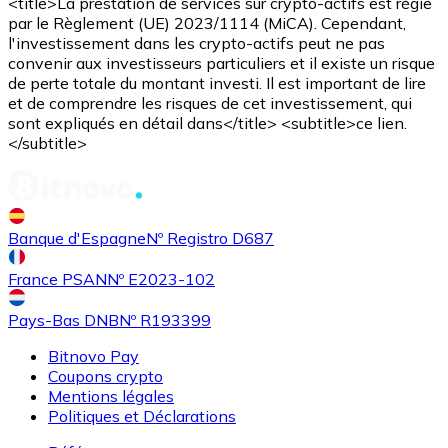
<title>La prestation de services sur crypto-actifs est régie
par le Règlement (UE) 2023/1114 (MiCA). Cependant,
l'investissement dans les crypto-actifs peut ne pas
convenir aux investisseurs particuliers et il existe un risque
de perte totale du montant investi. Il est important de lire
et de comprendre les risques de cet investissement, qui
sont expliqués en détail dans</title> <subtitle>ce lien.
</subtitle>
USD Coin
Banque d'Espagne
Nº Registro D687
USDC
France PSAN
Nº E2023-102
Pays-Bas DNB
Nº R193399
Bitnovo Pay
Coupons crypto
Mentions légales
Politiques et Déclarations