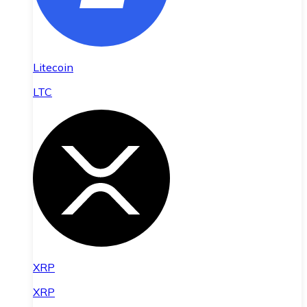
Litecoin
LTC
XRP
XRP