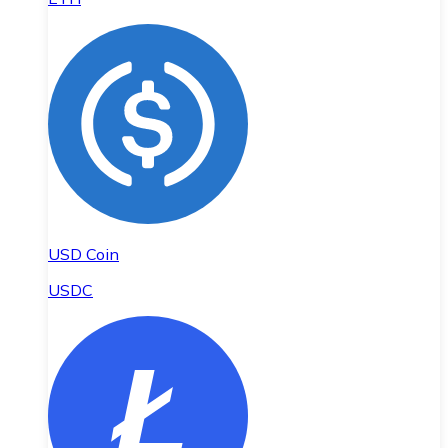
USD Coin
USDC