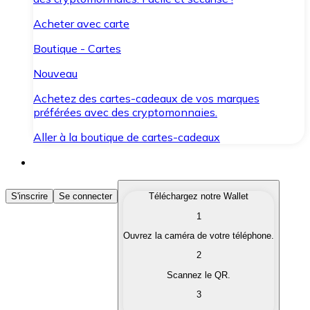
Acheter avec carte
Boutique - Cartes
Nouveau
Achetez des cartes-cadeaux de vos marques
préférées avec des cryptomonnaies.
Aller à la boutique de cartes-cadeaux
Acheter des Cryptomonnaies
S'inscrire
Se connecter
Téléchargez notre Wallet
1
Achetez les cryptomonnaies qui vous intéressent rapid
Ouvrez la caméra de votre téléphone.
Vendre des Cryptomonnaies
2
Convertissez vos cryptomonnaies en monnaie fiduciair
Scannez le QR.
3
Échanger (Swap)