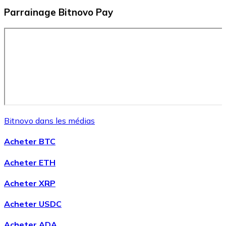
Effectuez des opérations de plus grande envergure. O
Parrainage Bitnovo Pay
Distributeurs automatiques Bitnovo
Intégrez un ATM Bitnovo dans votre entreprise et per
API Bitnovo
Intégrez notre API dans votre écosystème.
Devenir Distributeur
Rejoignez notre réseau de distributeurs et commercialis
Bitnovo dans les médias
Lister un Token
Acheter BTC
Ajoutez le token de votre projet à notre service d'acha
Acheter ETH
Acheter XRP
Acheter USDC
Acheter ADA