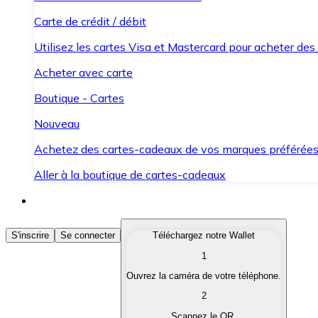
Carte de crédit / débit
Utilisez les cartes Visa et Mastercard pour acheter des
Acheter avec carte
Boutique - Cartes
Nouveau
Achetez des cartes-cadeaux de vos marques préférée
Aller à la boutique de cartes-cadeaux
Acheter des Cryptomonnaies
S'inscrire
Se connecter
Téléchargez notre Wallet
1
Achetez les cryptomonnaies qui vous intéressent rapid
Ouvrez la caméra de votre téléphone.
Vendre des Cryptomonnaies
2
Convertissez vos cryptomonnaies en monnaie fiduciair
Scannez le QR.