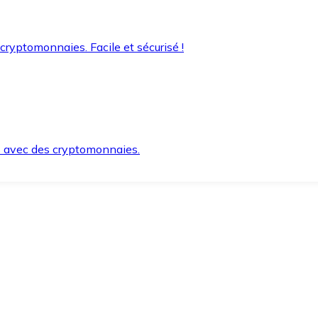
 cryptomonnaies. Facile et sécurisé !
s avec des cryptomonnaies.
ement et en toute sécurité.
e lorsque vous en avez besoin.