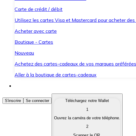
Carte de crédit / débit
Utilisez les cartes Visa et Mastercard pour acheter des
Acheter avec carte
Boutique - Cartes
Nouveau
Achetez des cartes-cadeaux de vos marques préférée
Aller à la boutique de cartes-cadeaux
Acheter des Cryptomonnaies
S'inscrire
Se connecter
Téléchargez notre Wallet
1
Achetez les cryptomonnaies qui vous intéressent rapid
Ouvrez la caméra de votre téléphone.
Vendre des Cryptomonnaies
2
Convertissez vos cryptomonnaies en monnaie fiduciair
Scannez le QR.