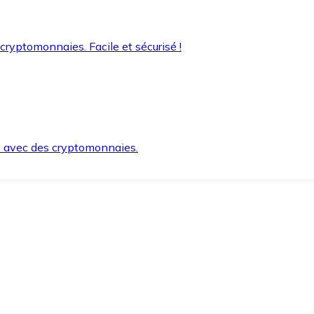
 cryptomonnaies. Facile et sécurisé !
s avec des cryptomonnaies.
ement et en toute sécurité.
e lorsque vous en avez besoin.