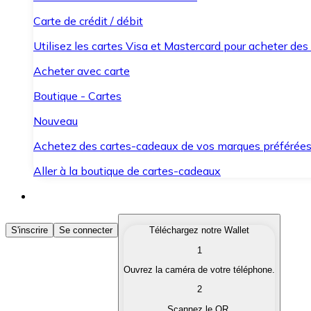
Carte de crédit / débit
Utilisez les cartes Visa et Mastercard pour acheter des
Acheter avec carte
Boutique - Cartes
Nouveau
Achetez des cartes-cadeaux de vos marques préférée
Aller à la boutique de cartes-cadeaux
Acheter des Cryptomonnaies
S'inscrire
Se connecter
Téléchargez notre Wallet
1
Achetez les cryptomonnaies qui vous intéressent rapid
Ouvrez la caméra de votre téléphone.
Vendre des Cryptomonnaies
2
Convertissez vos cryptomonnaies en monnaie fiduciair
Scannez le QR.