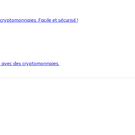
 cryptomonnaies. Facile et sécurisé !
s avec des cryptomonnaies.
ement et en toute sécurité.
e lorsque vous en avez besoin.