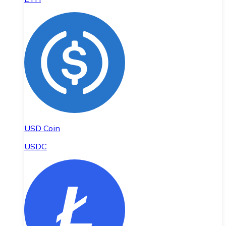
USD Coin
USDC