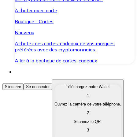
Acheter avec carte
Boutique - Cartes
Nouveau
Achetez des cartes-cadeaux de vos marques
préférées avec des cryptomonnaies.
Aller à la boutique de cartes-cadeaux
Acheter des Cryptomonnaies
S'inscrire
Se connecter
Téléchargez notre Wallet
1
Achetez les cryptomonnaies qui vous intéressent rapid
Ouvrez la caméra de votre téléphone.
Vendre des Cryptomonnaies
2
Convertissez vos cryptomonnaies en monnaie fiduciair
Scannez le QR.
3
Échanger (Swap)