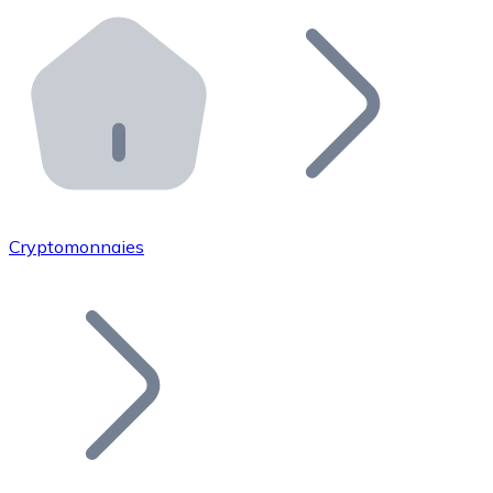
Effectuez des opérations de plus grande envergure. O
Distributeurs automatiques Bitnovo
Intégrez un ATM Bitnovo dans votre entreprise et per
API Bitnovo
Intégrez notre API dans votre écosystème.
Devenir Distributeur
Rejoignez notre réseau de distributeurs et commercialis
Cryptomonnaies
Lister un Token
Ajoutez le token de votre projet à notre service d'acha