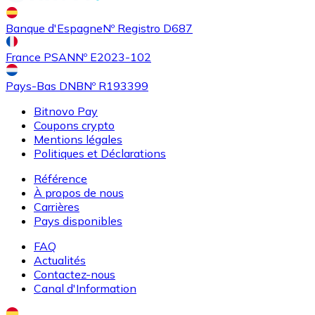
Achetez des cartes-cadeaux de vos marques préférées
Banque d'Espagne
Nº Registro D687
Aller à la boutique de cartes-cadeaux
France PSAN
Nº E2023-102
Pays-Bas DNB
Nº R193399
Bitnovo Pay
Coupons crypto
Mentions légales
Politiques et Déclarations
Référence
À propos de nous
Carrières
Pays disponibles
FAQ
Actualités
Contactez-nous
Canal d'Information