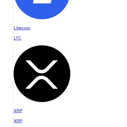
Litecoin
LTC
XRP
XRP