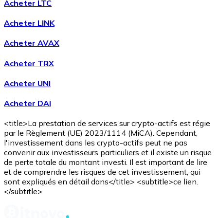
Acheter LTC
Voir toutes
Acheter LINK
Coupons crypto
Acheter AVAX
Achetez des cryptomonnaies en espèces et d'autres m
Acheter TRX
Acheter avec espèces
Acheter UNI
Virement SEPA
Acheter DAI
Ajoutez des fonds à votre compte Bitnovo ou effectuez 
Acheter avec virement bancaire
<title>La prestation de services sur crypto-actifs est régie
par le Règlement (UE) 2023/1114 (MiCA). Cependant,
Carte de crédit / débit
l'investissement dans les crypto-actifs peut ne pas
convenir aux investisseurs particuliers et il existe un risque
Utilisez les cartes Visa et Mastercard pour acheter des
de perte totale du montant investi. Il est important de lire
et de comprendre les risques de cet investissement, qui
Acheter avec carte
sont expliqués en détail dans</title> <subtitle>ce lien.
</subtitle>
Boutique - Cartes
Nouveau