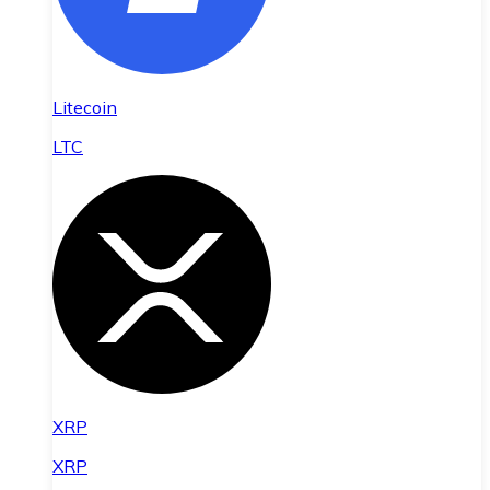
Litecoin
LTC
XRP
XRP