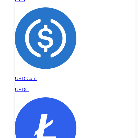
USD Coin
USDC