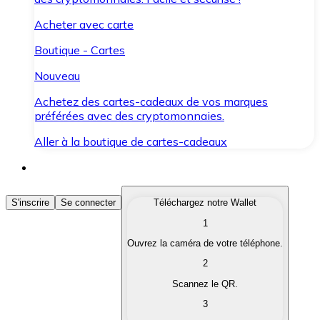
Acheter avec carte
Boutique - Cartes
Nouveau
Achetez des cartes-cadeaux de vos marques
préférées avec des cryptomonnaies.
Aller à la boutique de cartes-cadeaux
Acheter des Cryptomonnaies
S'inscrire
Se connecter
Téléchargez notre Wallet
1
Achetez les cryptomonnaies qui vous intéressent rapid
Ouvrez la caméra de votre téléphone.
Vendre des Cryptomonnaies
2
Convertissez vos cryptomonnaies en monnaie fiduciair
Scannez le QR.
3
Échanger (Swap)