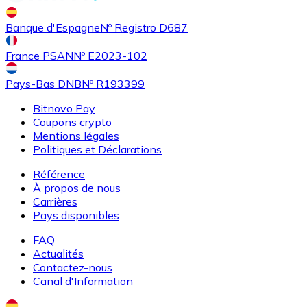
Achetez des cartes-cadeaux de vos marques préférées
Banque d'Espagne
Nº Registro D687
Aller à la boutique de cartes-cadeaux
France PSAN
Nº E2023-102
Pays-Bas DNB
Nº R193399
Bitnovo Pay
Coupons crypto
Mentions légales
Politiques et Déclarations
Référence
À propos de nous
Carrières
Pays disponibles
FAQ
Actualités
Contactez-nous
Canal d'Information