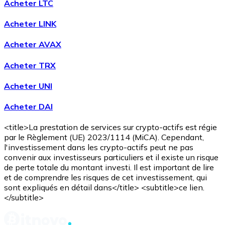
Acheter LTC
Voir toutes
Acheter LINK
Coupons crypto
Acheter AVAX
Achetez des cryptomonnaies en espèces et d'autres m
Acheter TRX
Acheter avec espèces
Acheter UNI
Virement SEPA
Acheter DAI
Ajoutez des fonds à votre compte Bitnovo ou effectuez 
Acheter avec virement bancaire
<title>La prestation de services sur crypto-actifs est régie
par le Règlement (UE) 2023/1114 (MiCA). Cependant,
Carte de crédit / débit
l'investissement dans les crypto-actifs peut ne pas
convenir aux investisseurs particuliers et il existe un risque
Utilisez les cartes Visa et Mastercard pour acheter des
de perte totale du montant investi. Il est important de lire
et de comprendre les risques de cet investissement, qui
Acheter avec carte
sont expliqués en détail dans</title> <subtitle>ce lien.
</subtitle>
Boutique - Cartes
Nouveau