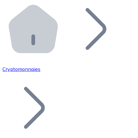
Effectuez des opérations de plus grande envergure. O
Distributeurs automatiques Bitnovo
Intégrez un ATM Bitnovo dans votre entreprise et per
API Bitnovo
Intégrez notre API dans votre écosystème.
Devenir Distributeur
Rejoignez notre réseau de distributeurs et commercialis
Cryptomonnaies
Lister un Token
Ajoutez le token de votre projet à notre service d'acha