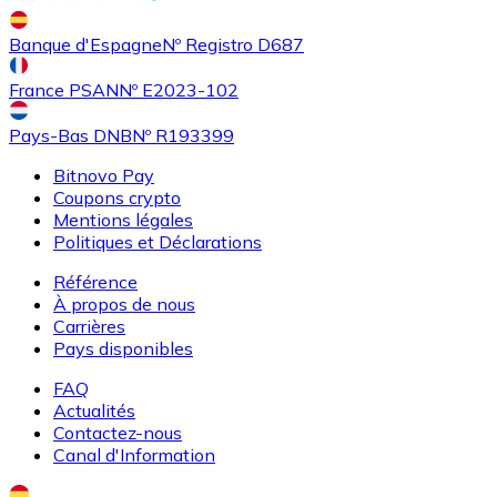
Achetez des cartes-cadeaux de vos marques préférées
Banque d'Espagne
Nº Registro D687
Aller à la boutique de cartes-cadeaux
France PSAN
Nº E2023-102
Pays-Bas DNB
Nº R193399
Bitnovo Pay
Coupons crypto
Mentions légales
Politiques et Déclarations
Référence
À propos de nous
Carrières
Pays disponibles
FAQ
Actualités
Contactez-nous
Canal d'Information