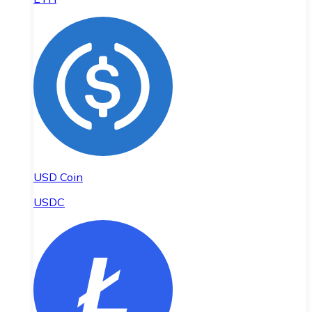
USD Coin
USDC