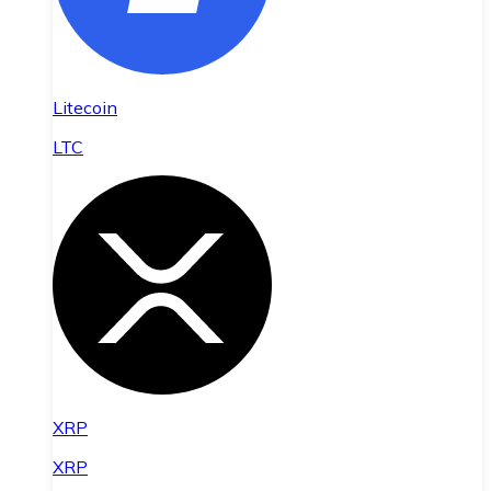
Litecoin
LTC
XRP
XRP