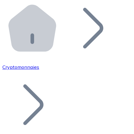
Effectuez des opérations de plus grande envergure. O
Distributeurs automatiques Bitnovo
Intégrez un ATM Bitnovo dans votre entreprise et per
API Bitnovo
Intégrez notre API dans votre écosystème.
Devenir Distributeur
Rejoignez notre réseau de distributeurs et commercialis
Cryptomonnaies
Lister un Token
Ajoutez le token de votre projet à notre service d'acha