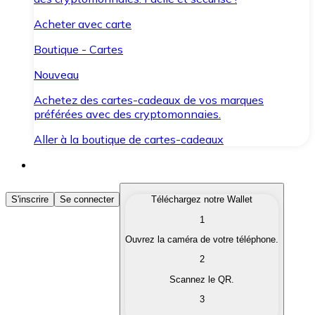
Acheter avec carte
Boutique - Cartes
Nouveau
Achetez des cartes-cadeaux de vos marques
préférées avec des cryptomonnaies.
Aller à la boutique de cartes-cadeaux
Acheter des Cryptomonnaies
S'inscrire
Se connecter
Téléchargez notre Wallet
1
Achetez les cryptomonnaies qui vous intéressent rapid
Ouvrez la caméra de votre téléphone.
Vendre des Cryptomonnaies
2
Convertissez vos cryptomonnaies en monnaie fiduciair
Scannez le QR.
3
Échanger (Swap)