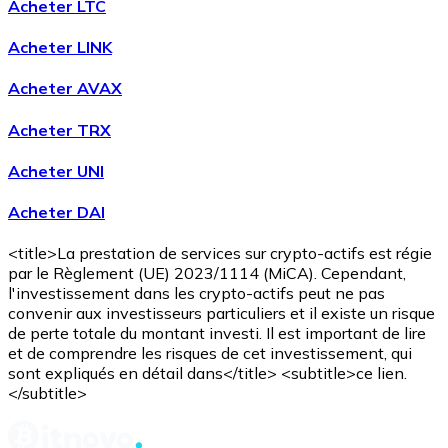
Acheter LTC
Voir toutes
Acheter LINK
Coupons crypto
Acheter AVAX
Achetez des cryptomonnaies en espèces et d'autres m
Acheter TRX
Acheter avec espèces
Acheter UNI
Virement SEPA
Acheter DAI
Ajoutez des fonds à votre compte Bitnovo ou effectuez 
Acheter avec virement bancaire
<title>La prestation de services sur crypto-actifs est régie
par le Règlement (UE) 2023/1114 (MiCA). Cependant,
Carte de crédit / débit
l'investissement dans les crypto-actifs peut ne pas
convenir aux investisseurs particuliers et il existe un risque
Utilisez les cartes Visa et Mastercard pour acheter des
de perte totale du montant investi. Il est important de lire
et de comprendre les risques de cet investissement, qui
Acheter avec carte
sont expliqués en détail dans</title> <subtitle>ce lien.
</subtitle>
Boutique - Cartes
Nouveau