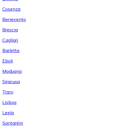
Cosenza
Benevento
Brescia
Cagliari
Barletta
Eboli
Modugno
Siracusa
Trani
Lisboa
Leiría
Santarém