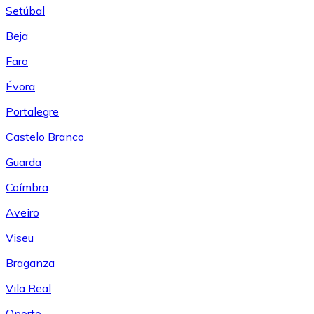
Setúbal
Beja
Faro
Évora
Portalegre
Castelo Branco
Guarda
Coímbra
Aveiro
Viseu
Braganza
Vila Real
Oporto