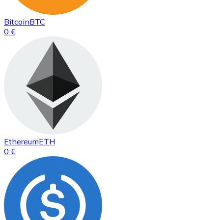
Bitcoin
BTC
0 €
Ethereum
ETH
0 €