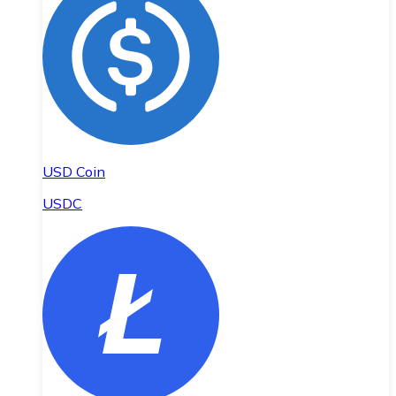
USD Coin
USDC