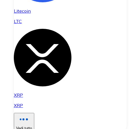
Litecoin
LTC
XRP
XRP
Vedi tutto