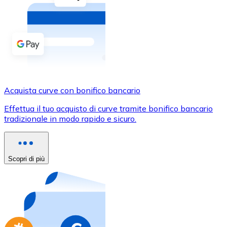
Acquista criptovalute in contanti e altri mezzi di pagam
Acquista con contanti
Bonifico SEPA
Aggiungi fondi al tuo conto Bitnovo o fai acquisti dirett
Acquista con bonifico bancario
Acquista curve con bonifico bancario
Carta di credito / debito
Effettua il tuo acquisto di curve tramite bonifico bancario
Usa le carte Visa e Mastercard per acquistare criptovalut
tradizionale in modo rapido e sicuro.
Acquista con carta
Negozio - Carte regalo
Scopri di più
Nuovo
Acquista gift card dei tuoi marchi preferiti con criptoval
Vai al negozio di carte regalo