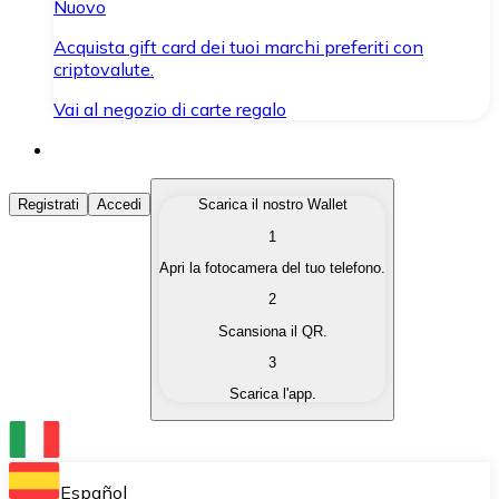
Nuovo
Acquista gift card dei tuoi marchi preferiti con
criptovalute.
Vai al negozio di carte regalo
Acquista Criptovalute
Registrati
Accedi
Scarica il nostro Wallet
1
Acquista le criptovalute che ti interessano in modo rapi
Apri la fotocamera del tuo telefono.
Vendi Criptovalute
2
Converti le tue criptovalute in valuta fiat quando ne ha
Scansiona il QR.
3
Scambia (Swap)
Scarica l'app.
Scambia una criptovaluta con un'altra istantaneamente
Wallet Bitnovo
Conserva le tue cripto in un Wallet self-custodial.
Español