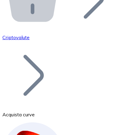
API Bitnovo
Integra la nostra API nel tuo ecosistema.
Diventa Rivenditore
Unisciti alla nostra rete di rivenditori e commercializza i
Criptovalute
Inserisci un Token
Aggiungi il token del tuo progetto al nostro servizio di
Acquista curve
Bitcoin