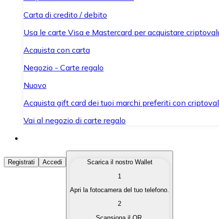
Carta di credito / debito
Usa le carte Visa e Mastercard per acquistare criptovalut
Acquista con carta
Negozio - Carte regalo
Nuovo
Acquista gift card dei tuoi marchi preferiti con criptoval
Vai al negozio di carte regalo
Acquista Criptovalute
Registrati
Accedi
Scarica il nostro Wallet
1
Acquista le criptovalute che ti interessano in modo rapi
Apri la fotocamera del tuo telefono.
Vendi Criptovalute
2
Converti le tue criptovalute in valuta fiat quando ne ha
Scansiona il QR.