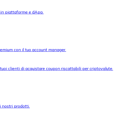
 in piattaforme e dApp.
premium con il tuo account manager.
oi clienti di acquistare coupon riscattabili per criptovalute.
 nostri prodotti.