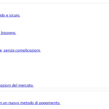
do e sicuro.
i bisogno.
e, senza complicazioni.
azioni del mercato.
 con un nuovo metodo di pagamento.