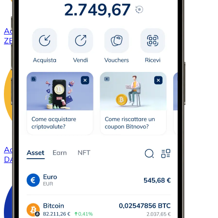
Acquistare
ZCash
con bonifico bancario
ZEC
Acquistare
DAI
con bonifico bancario
DAI