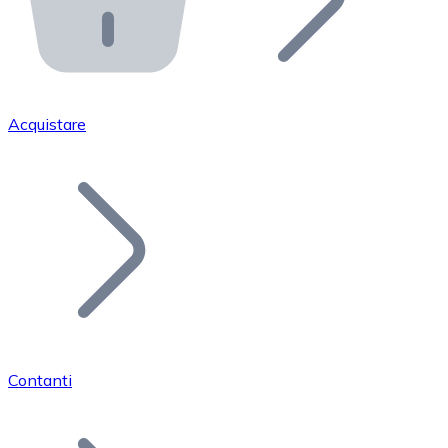
API Bitnovo
Integra la nostra API nel tuo ecosistema.
Diventa Rivenditore
Unisciti alla nostra rete di rivenditori e commercializza i
Acquistare
Inserisci un Token
Aggiungi il token del tuo progetto al nostro servizio di
Contanti
Bitcoin