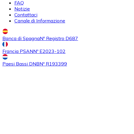
FAQ
Notizie
Contattaci
Canale di Informazione
Acquistare
Algorand
con bonifico bancario
ALGO
Banca di Spagna
Nº Registro D687
Francia PSAN
Nº E2023-102
Paesi Bassi DNB
Nº R193399
Acquistare
Tezos
con bonifico bancario
XTZ