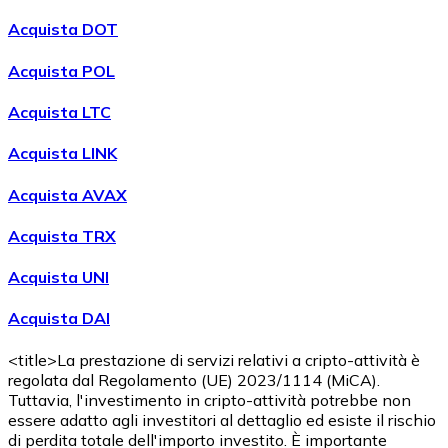
Acquistare
Avalanche
con bonifico bancario
Acquista DOT
AVAX
Acquista POL
Acquista LTC
Acquista LINK
Acquista AVAX
Acquista TRX
Acquistare
Shiba Inu
con bonifico bancario
Acquista UNI
SHIB
Acquista DAI
<title>La prestazione di servizi relativi a cripto-attività è
regolata dal Regolamento (UE) 2023/1114 (MiCA).
Tuttavia, l'investimento in cripto-attività potrebbe non
essere adatto agli investitori al dettaglio ed esiste il rischio
di perdita totale dell'importo investito. È importante