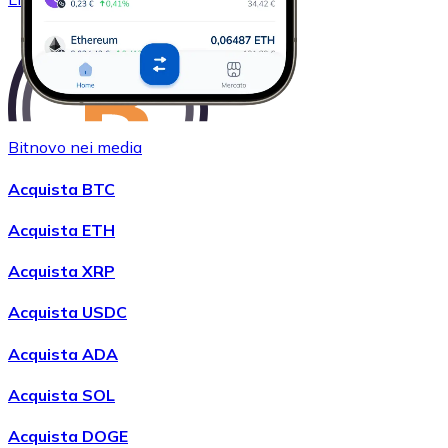
Bitnovo nei media
Acquista BTC
Acquistare
Wrapped Bitcoin
con bonifico bancario
Acquista ETH
WBTC
Acquista XRP
Acquista USDC
Acquista ADA
Acquista SOL
Acquista DOGE