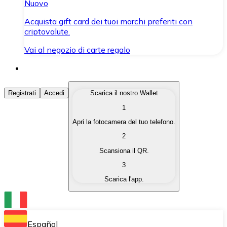
Nuovo
Acquista gift card dei tuoi marchi preferiti con
criptovalute.
Vai al negozio di carte regalo
Acquista Criptovalute
Registrati
Accedi
Scarica il nostro Wallet
1
Acquista le criptovalute che ti interessano in modo rapi
Apri la fotocamera del tuo telefono.
Vendi Criptovalute
2
Converti le tue criptovalute in valuta fiat quando ne ha
Scansiona il QR.
3
Scambia (Swap)
Scarica l'app.
Scambia una criptovaluta con un'altra istantaneamente
Wallet Bitnovo
Conserva le tue cripto in un Wallet self-custodial.
Español