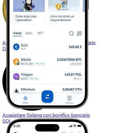
Acquistare
Dogecoin
con bonifico bancario
DOGE
Acquistare
Solana
con bonifico bancario
SOL