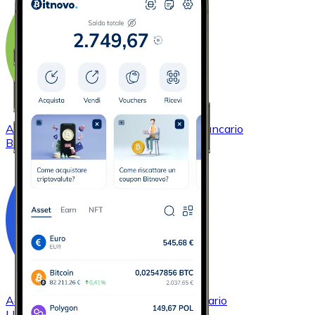
Acquistare
Bitcoin Cash
con bonifico bancario
BCH
Acquistare
Chainlink
con bonifico bancario
LINK