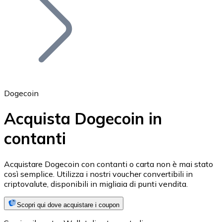
BTC
Dogecoin
Acquista Dogecoin in
contanti
Ethereum
ETH
Acquistare Dogecoin con contanti o carta non è mai stato
così semplice. Utilizza i nostri voucher convertibili in
criptovalute, disponibili in migliaia di punti vendita.
Scopri qui dove acquistare i coupon