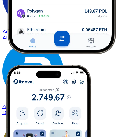
Acquistare
Cardano
con bonifico bancario
ADA
Acquistare
Dash
con bonifico bancario
DASH