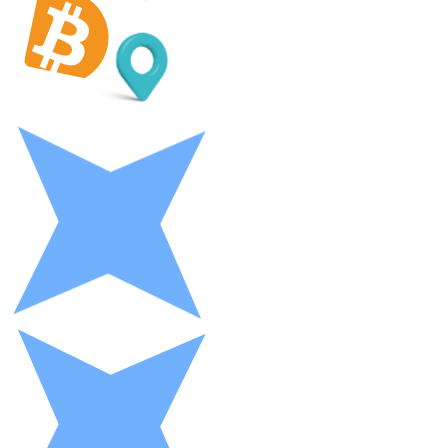
LTC
XRP
XRP
Vedi tutto
Buoni cripto