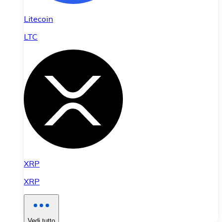
Litecoin
LTC
XRP
XRP
Vedi tutto