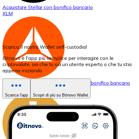
Acquistare
Stellar
con bonifico bancario
XLM
Scarica il nostro Wallet self-custodial
Bitnovo è l'app più semplice per interagire con le
criptovalute, sia che tu sia un utente esperto o che tu stia
appena iniziando.
Acquistare
Basic Attention Token
con bonifico bancario
BAT
Scarica l'app
Scopri di più su Bitnovo Wallet