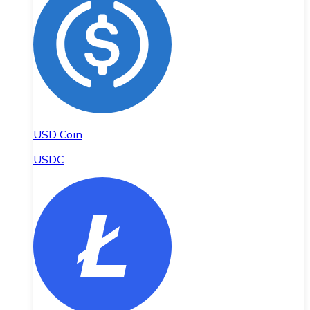
USD Coin
USDC