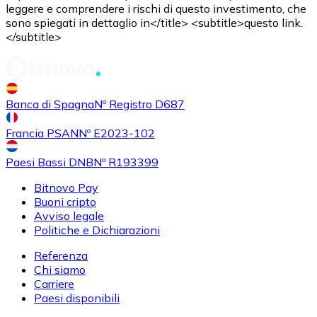
leggere e comprendere i rischi di questo investimento, che
sono spiegati in dettaglio in</title> <subtitle>questo link.
</subtitle>
Acquistare
Uniswap
con bonifico bancario
UNI
Banca di Spagna
Nº Registro D687
Francia PSAN
Nº E2023-102
Paesi Bassi DNB
Nº R193399
Bitnovo Pay
Buoni cripto
Acquistare
Ethereum Classic
con bonifico bancario
Avviso legale
ETC
Politiche e Dichiarazioni
Referenza
Chi siamo
Carriere
Paesi disponibili