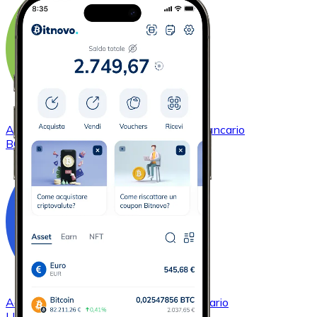
Acquistare
Bitcoin Cash
con bonifico bancario
BCH
Acquistare
Chainlink
con bonifico bancario
LINK