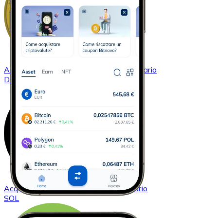
Acquistare
Dogecoin
con bonifico bancario
DOGE
Acquistare
Solana
con bonifico bancario
SOL