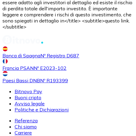
essere adatto agli investitori al dettaglio ed esiste il rischio
di perdita totale dell'importo investito. È importante
leggere e comprendere i rischi di questo investimento, che
Acquistare
Uniswap
con bonifico bancario
sono spiegati in dettaglio in</title> <subtitle>questo link.
UNI
</subtitle>
Banca di Spagna
Nº Registro D687
Francia PSAN
Nº E2023-102
Paesi Bassi DNB
Nº R193399
Bitnovo Pay
Acquistare
Ethereum Classic
con bonifico bancario
Buoni cripto
ETC
Avviso legale
Politiche e Dichiarazioni
Referenza
Chi siamo
Carriere