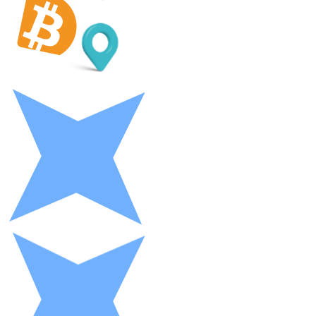
LTC
XRP
XRP
Vedi tutto
Buoni cripto