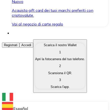
Nuovo
Acquista gift card dei tuoi marchi preferiti con
criptovalute.
Vai al negozio di carte regalo
Acquista Criptovalute
Registrati
Accedi
Scarica il nostro Wallet
1
Acquista le criptovalute che ti interessano in modo rapi
Apri la fotocamera del tuo telefono.
Vendi Criptovalute
2
Converti le tue criptovalute in valuta fiat quando ne ha
Scansiona il QR.
3
Scambia (Swap)
Scarica l'app.
Scambia una criptovaluta con un'altra istantaneamente
Wallet Bitnovo
Conserva le tue cripto in un Wallet self-custodial.
Español