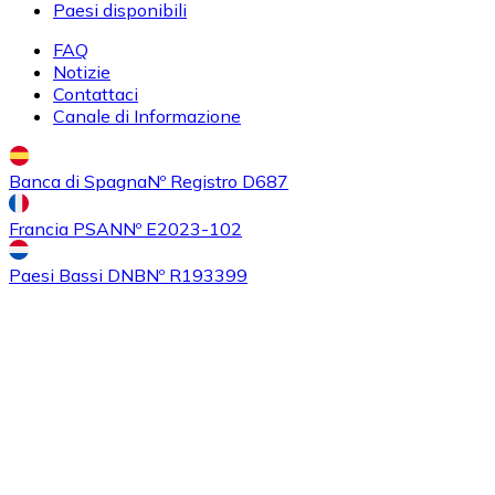
Paesi disponibili
FAQ
Notizie
Contattaci
Acquistare
Algorand
con bonifico bancario
Canale di Informazione
ALGO
Banca di Spagna
Nº Registro D687
Francia PSAN
Nº E2023-102
Paesi Bassi DNB
Nº R193399
Acquistare
Tezos
con bonifico bancario
XTZ