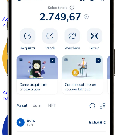
Acquistare
ZCash
con bonifico bancario
ZEC
Acquistare
DAI
con bonifico bancario
DAI