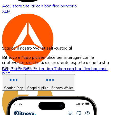
Acquistare
Stellar
con bonifico bancario
XLM
Scarica il nostro Wallet self-custodial
Bitnovo è l'app più semplice per interagire con le
criptovalute, sia che tu sia un utente esperto o che tu stia
appena iniziando.
Acquistare
Basic Attention Token
con bonifico bancario
BAT
Scarica l'app
Scopri di più su Bitnovo Wallet