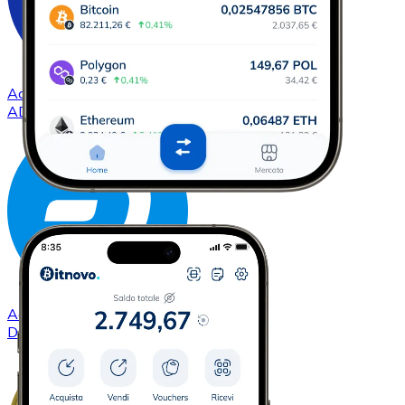
Acquistare
Cardano
con bonifico bancario
ADA
Acquistare
Dash
con bonifico bancario
DASH