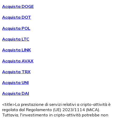
Acquistare
Avalanche
con bonifico bancario
Acquista DOGE
AVAX
Acquista DOT
Acquista POL
Acquista LTC
Acquista LINK
Acquista AVAX
Acquistare
Shiba Inu
con bonifico bancario
Acquista TRX
SHIB
Acquista UNI
Acquista DAI
<title>La prestazione di servizi relativi a cripto-attività è
regolata dal Regolamento (UE) 2023/1114 (MiCA).
Tuttavia, l'investimento in cripto-attività potrebbe non