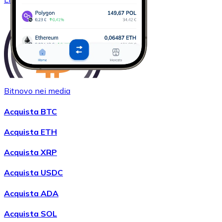
Bitnovo nei media
Acquistare
Wrapped Bitcoin
con bonifico bancario
Acquista BTC
WBTC
Acquista ETH
Acquista XRP
Acquista USDC
Acquista ADA
Acquista SOL