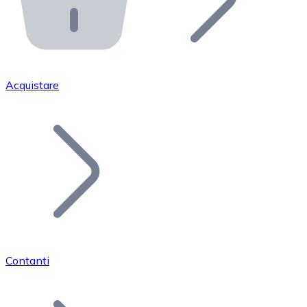
API Bitnovo
Integra la nostra API nel tuo ecosistema.
Diventa Rivenditore
Unisciti alla nostra rete di rivenditori e commercializza i
Acquistare
Inserisci un Token
Aggiungi il token del tuo progetto al nostro servizio di
Contanti
Bitcoin