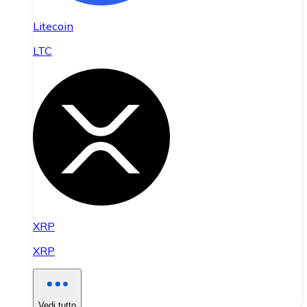
Litecoin
LTC
XRP
XRP
Vedi tutto