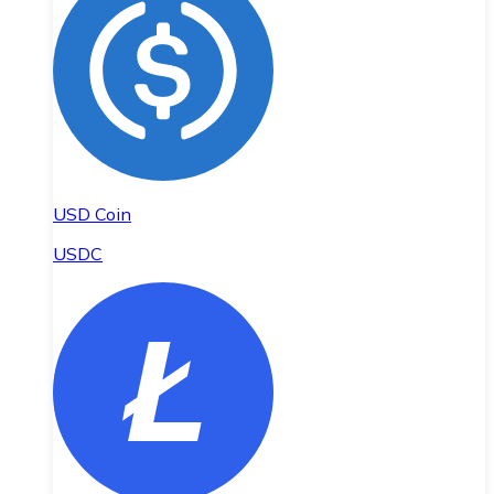
USD Coin
USDC