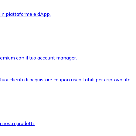
 in piattaforme e dApp.
premium con il tuo account manager.
oi clienti di acquistare coupon riscattabili per criptovalute.
 nostri prodotti.