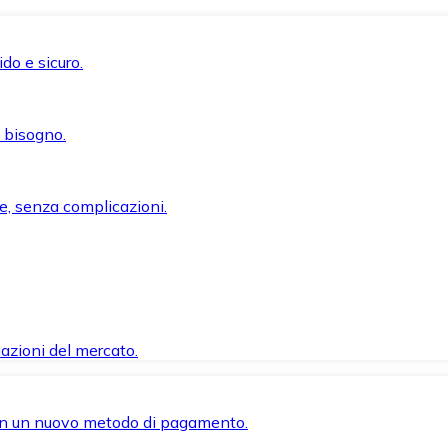
do e sicuro.
i bisogno.
e, senza complicazioni.
azioni del mercato.
 con un nuovo metodo di pagamento.