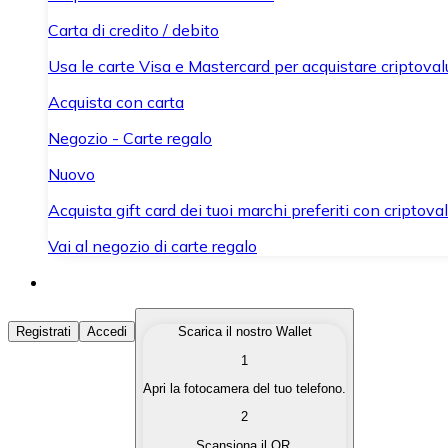
Carta di credito / debito
Usa le carte Visa e Mastercard per acquistare criptovalut
Acquista con carta
Negozio - Carte regalo
Nuovo
Acquista gift card dei tuoi marchi preferiti con criptoval
Vai al negozio di carte regalo
Acquista Criptovalute
Registrati
Accedi
Scarica il nostro Wallet
1
Acquista le criptovalute che ti interessano in modo rapi
Apri la fotocamera del tuo telefono.
Vendi Criptovalute
2
Converti le tue criptovalute in valuta fiat quando ne ha
Scansiona il QR.