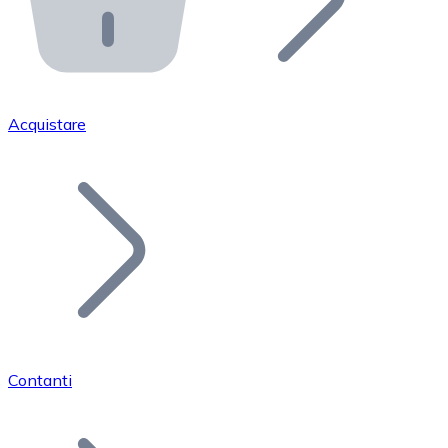
API Bitnovo
Integra la nostra API nel tuo ecosistema.
Diventa Rivenditore
Unisciti alla nostra rete di rivenditori e commercializza i
Acquistare
Inserisci un Token
Aggiungi il token del tuo progetto al nostro servizio di
Contanti
Bitcoin