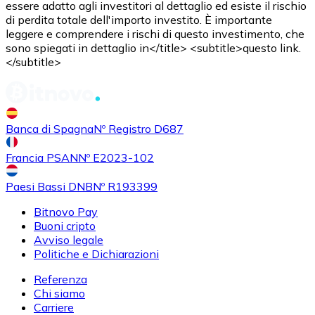
essere adatto agli investitori al dettaglio ed esiste il rischio
di perdita totale dell'importo investito. È importante
leggere e comprendere i rischi di questo investimento, che
Acquistare
Uniswap
con bonifico bancario
sono spiegati in dettaglio in</title> <subtitle>questo link.
UNI
</subtitle>
Banca di Spagna
Nº Registro D687
Francia PSAN
Nº E2023-102
Paesi Bassi DNB
Nº R193399
Bitnovo Pay
Acquistare
Ethereum Classic
con bonifico bancario
Buoni cripto
ETC
Avviso legale
Politiche e Dichiarazioni
Referenza
Chi siamo
Carriere