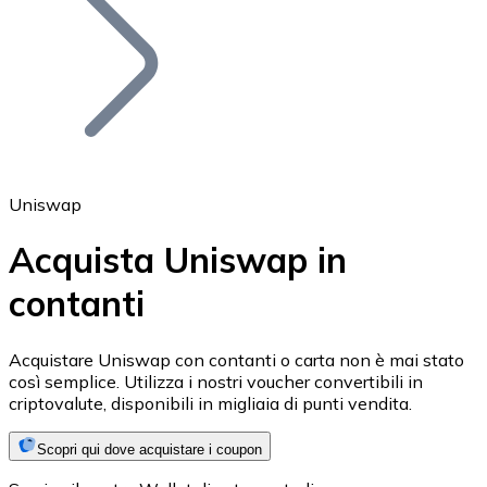
BTC
Uniswap
Acquista Uniswap in
contanti
Ethereum
ETH
Acquistare Uniswap con contanti o carta non è mai stato
così semplice. Utilizza i nostri voucher convertibili in
criptovalute, disponibili in migliaia di punti vendita.
Scopri qui dove acquistare i coupon