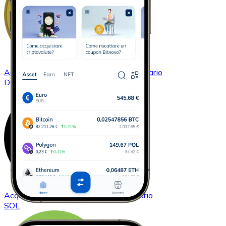
Acquistare
Dogecoin
con bonifico bancario
DOGE
Acquistare
Solana
con bonifico bancario
SOL