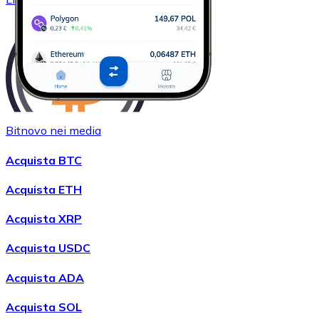
Bitnovo nei media
Acquistare
Wrapped Bitcoin
con bonifico bancario
Acquista BTC
WBTC
Acquista ETH
Acquista XRP
Acquista USDC
Acquista ADA
Acquista SOL