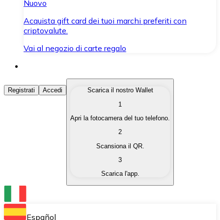
Nuovo
Acquista gift card dei tuoi marchi preferiti con
criptovalute.
Vai al negozio di carte regalo
Acquista Criptovalute
Registrati
Accedi
Scarica il nostro Wallet
1
Acquista le criptovalute che ti interessano in modo rapi
Apri la fotocamera del tuo telefono.
Vendi Criptovalute
2
Converti le tue criptovalute in valuta fiat quando ne ha
Scansiona il QR.
3
Scambia (Swap)
Scarica l'app.
Scambia una criptovaluta con un'altra istantaneamente
Wallet Bitnovo
Conserva le tue cripto in un Wallet self-custodial.
Español