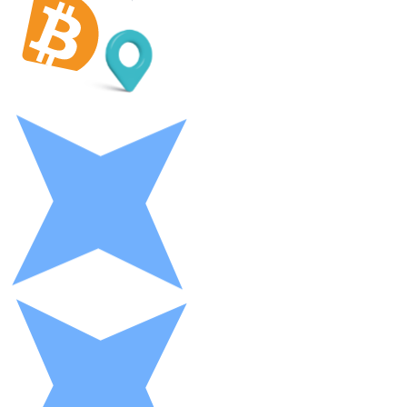
LTC
XRP
XRP
Vedi tutto
Buoni cripto