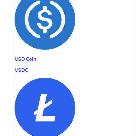
USD Coin
USDC