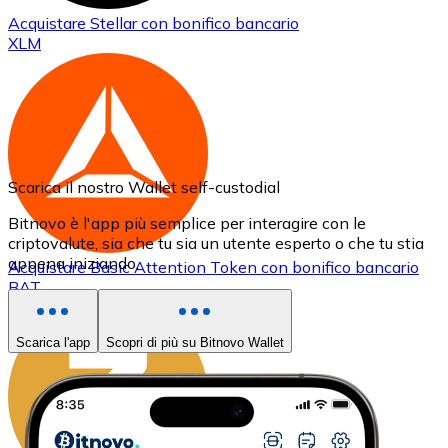
Acquistare
Stellar
con bonifico bancario
XLM
Scarica il nostro Wallet self-custodial
Bitnovo è l'app più semplice per interagire con le
criptovalute, sia che tu sia un utente esperto o che tu stia
appena iniziando.
Acquistare
Basic Attention Token
con bonifico bancario
BAT
Scarica l'app
Scopri di più su Bitnovo Wallet