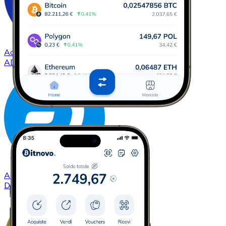
Acquistare
Cardano
con bonifico bancario
ADA
Acquistare
Dash
con bonifico bancario
DASH