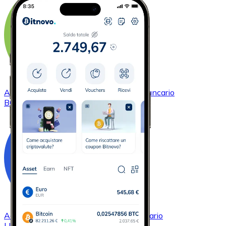
Acquistare
Bitcoin Cash
con bonifico bancario
BCH
Acquistare
Chainlink
con bonifico bancario
LINK