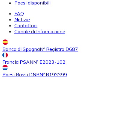
Paesi disponibili
FAQ
Notizie
Contattaci
Acquistare
Algorand
con bonifico bancario
Canale di Informazione
ALGO
Banca di Spagna
Nº Registro D687
Francia PSAN
Nº E2023-102
Paesi Bassi DNB
Nº R193399
Acquistare
Tezos
con bonifico bancario
XTZ