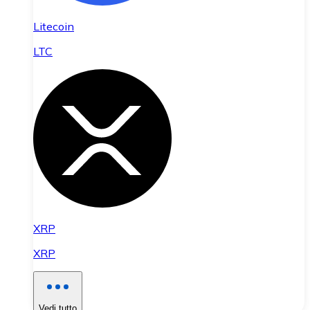
Litecoin
LTC
XRP
XRP
Vedi tutto