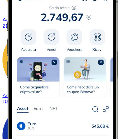
Acquistare
ZCash
con bonifico bancario
ZEC
Acquistare
DAI
con bonifico bancario
DAI