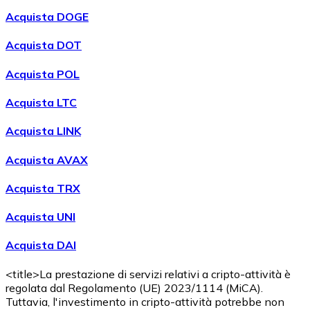
Acquistare
Avalanche
con bonifico bancario
Acquista DOGE
AVAX
Acquista DOT
Acquista POL
Acquista LTC
Acquista LINK
Acquista AVAX
Acquistare
Shiba Inu
con bonifico bancario
Acquista TRX
SHIB
Acquista UNI
Acquista DAI
<title>La prestazione di servizi relativi a cripto-attività è
regolata dal Regolamento (UE) 2023/1114 (MiCA).
Tuttavia, l'investimento in cripto-attività potrebbe non