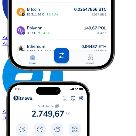
Acquistare
Cardano
con bonifico bancario
ADA
Acquistare
Dash
con bonifico bancario
DASH