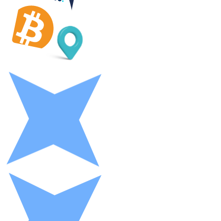
LTC
XRP
XRP
Vedi tutto
Buoni cripto