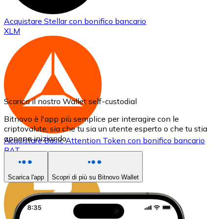
Acquistare
Stellar
con bonifico bancario
XLM
Scarica il nostro Wallet self-custodial
Bitnovo è l'app più semplice per interagire con le
criptovalute, sia che tu sia un utente esperto o che tu stia
appena iniziando.
Acquistare
Basic Attention Token
con bonifico bancario
BAT
Scarica l'app
Scopri di più su Bitnovo Wallet