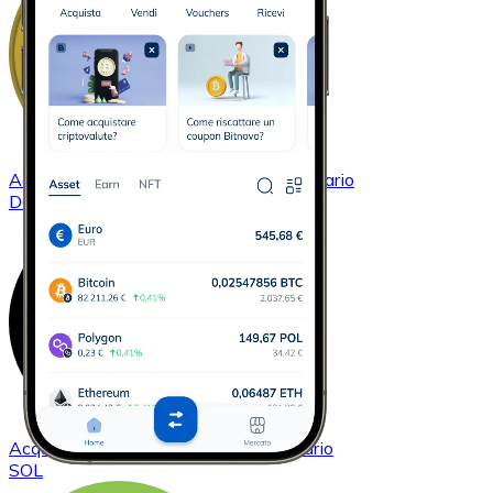
Acquistare
Dogecoin
con bonifico bancario
DOGE
Acquistare
Solana
con bonifico bancario
SOL