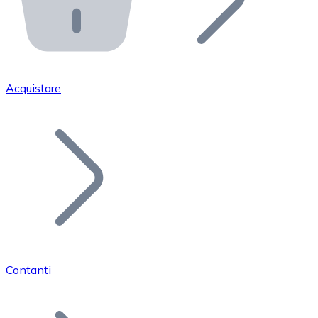
API Bitnovo
Integra la nostra API nel tuo ecosistema.
Diventa Rivenditore
Unisciti alla nostra rete di rivenditori e commercializza i
Acquistare
Inserisci un Token
Aggiungi il token del tuo progetto al nostro servizio di
Contanti
Bitcoin