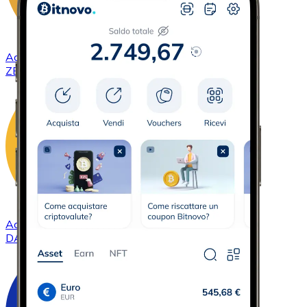
Acquistare
ZCash
con bonifico bancario
ZEC
Acquistare
DAI
con bonifico bancario
DAI