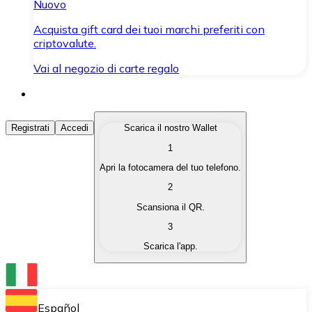
Nuovo
Acquista gift card dei tuoi marchi preferiti con
criptovalute.
Vai al negozio di carte regalo
Acquista Criptovalute
Registrati
Accedi
Scarica il nostro Wallet
1
Acquista le criptovalute che ti interessano in modo rapi
Apri la fotocamera del tuo telefono.
Vendi Criptovalute
2
Converti le tue criptovalute in valuta fiat quando ne ha
Scansiona il QR.
3
Scambia (Swap)
Scarica l'app.
Scambia una criptovaluta con un'altra istantaneamente
Wallet Bitnovo
Conserva le tue cripto in un Wallet self-custodial.
Español