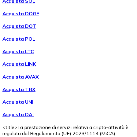
Acquista SOL
Acquistare
Avalanche
con bonifico bancario
Acquista DOGE
AVAX
Acquista DOT
Acquista POL
Acquista LTC
Acquista LINK
Acquista AVAX
Acquistare
Shiba Inu
con bonifico bancario
Acquista TRX
SHIB
Acquista UNI
Acquista DAI
<title>La prestazione di servizi relativi a cripto-attività è
regolata dal Regolamento (UE) 2023/1114 (MiCA).