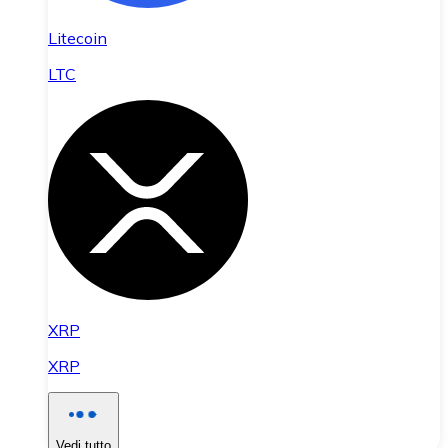
Litecoin
LTC
XRP
XRP
Vedi tutto