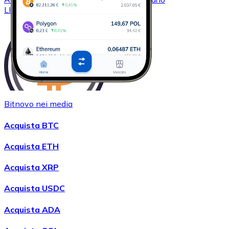
LINK
Bitnovo nei media
Acquistare
Wrapped Bitcoin
con bonifico bancario
Acquista BTC
WBTC
Acquista ETH
Acquista XRP
Acquista USDC
Acquista ADA