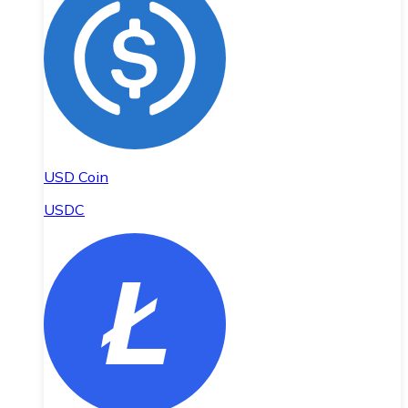
USD Coin
USDC