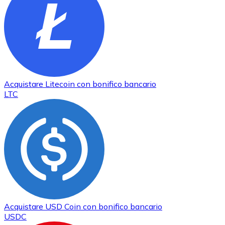
Acquistare
Litecoin
con bonifico bancario
LTC
Acquistare
USD Coin
con bonifico bancario
USDC