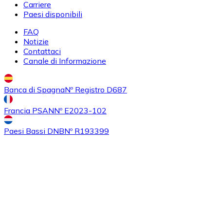
Carriere
Paesi disponibili
FAQ
Notizie
Contattaci
Acquistare
Algorand
con bonifico bancario
Canale di Informazione
ALGO
Banca di Spagna
Nº Registro D687
Francia PSAN
Nº E2023-102
Paesi Bassi DNB
Nº R193399
Acquistare
Tezos
con bonifico bancario
XTZ