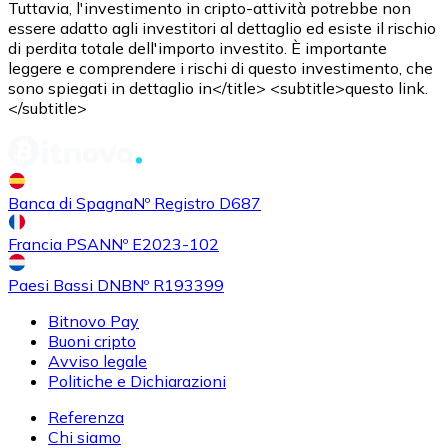
Tuttavia, l'investimento in cripto-attività potrebbe non
essere adatto agli investitori al dettaglio ed esiste il rischio
di perdita totale dell'importo investito. È importante
leggere e comprendere i rischi di questo investimento, che
Acquistare
Uniswap
con bonifico bancario
sono spiegati in dettaglio in</title> <subtitle>questo link.
UNI
</subtitle>
Banca di Spagna
Nº Registro D687
Francia PSAN
Nº E2023-102
Paesi Bassi DNB
Nº R193399
Bitnovo Pay
Acquistare
Ethereum Classic
con bonifico bancario
Buoni cripto
ETC
Avviso legale
Politiche e Dichiarazioni
Referenza
Chi siamo