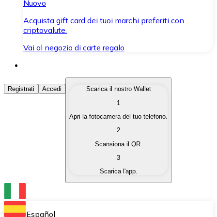
Nuovo
Acquista gift card dei tuoi marchi preferiti con
criptovalute.
Vai al negozio di carte regalo
Acquista Criptovalute
Registrati
Accedi
Scarica il nostro Wallet
1
Acquista le criptovalute che ti interessano in modo rapi
Apri la fotocamera del tuo telefono.
Vendi Criptovalute
2
Converti le tue criptovalute in valuta fiat quando ne ha
Scansiona il QR.
3
Scambia (Swap)
Scarica l'app.
Scambia una criptovaluta con un'altra istantaneamente
Wallet Bitnovo
Conserva le tue cripto in un Wallet self-custodial.
Español