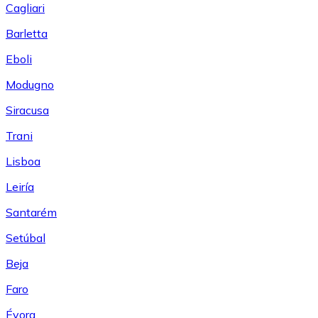
Cagliari
Barletta
Eboli
Modugno
Siracusa
Trani
Lisboa
Leiría
Santarém
Setúbal
Beja
Faro
Évora