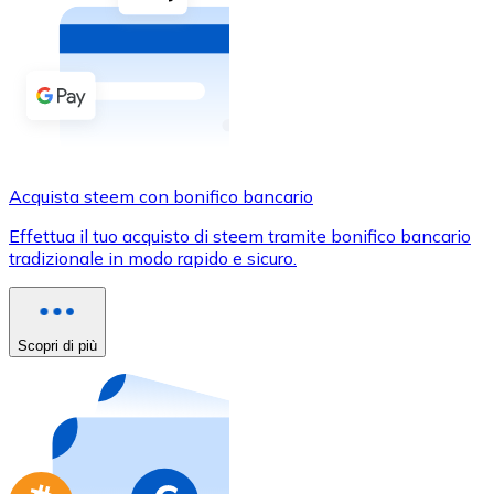
Acquista criptovalute in contanti e altri mezzi di pagam
Acquista con contanti
Bonifico SEPA
Aggiungi fondi al tuo conto Bitnovo o fai acquisti dirett
Acquista con bonifico bancario
Acquista steem con bonifico bancario
Carta di credito / debito
Effettua il tuo acquisto di steem tramite bonifico bancario
Usa le carte Visa e Mastercard per acquistare criptovalut
tradizionale in modo rapido e sicuro.
Acquista con carta
Negozio - Carte regalo
Scopri di più
Nuovo
Acquista gift card dei tuoi marchi preferiti con criptoval
Vai al negozio di carte regalo