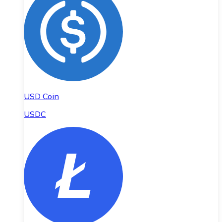
USD Coin
USDC