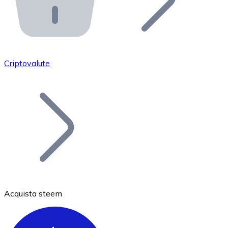
API Bitnovo
Integra la nostra API nel tuo ecosistema.
Diventa Rivenditore
Unisciti alla nostra rete di rivenditori e commercializza i
Criptovalute
Inserisci un Token
Aggiungi il token del tuo progetto al nostro servizio di
Acquista steem
Bitcoin