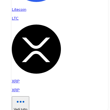
Litecoin
LTC
XRP
XRP
Vedi tutto