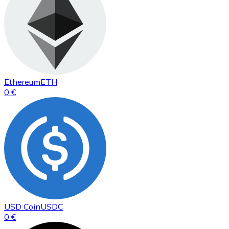
Ethereum
ETH
0 €
USD Coin
USDC
0 €