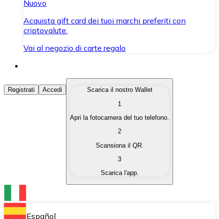
Nuovo
Acquista gift card dei tuoi marchi preferiti con
criptovalute.
Vai al negozio di carte regalo
Acquista Criptovalute
Registrati
Accedi
Scarica il nostro Wallet
1
Acquista le criptovalute che ti interessano in modo rapi
Apri la fotocamera del tuo telefono.
Vendi Criptovalute
2
Converti le tue criptovalute in valuta fiat quando ne ha
Scansiona il QR.
3
Scambia (Swap)
Scarica l'app.
Scambia una criptovaluta con un'altra istantaneamente
Wallet Bitnovo
Conserva le tue cripto in un Wallet self-custodial.
Español