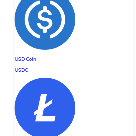
USD Coin
USDC