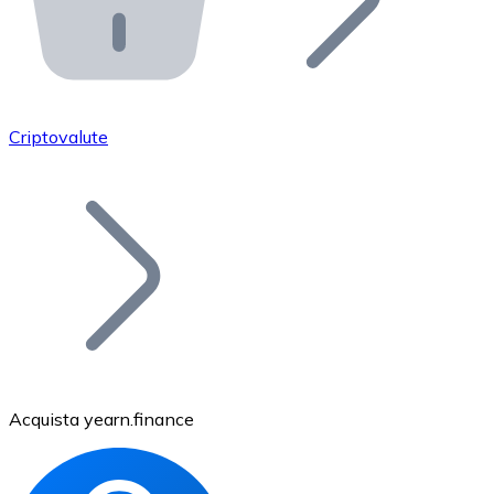
API Bitnovo
Integra la nostra API nel tuo ecosistema.
Diventa Rivenditore
Unisciti alla nostra rete di rivenditori e commercializza i
Criptovalute
Inserisci un Token
Aggiungi il token del tuo progetto al nostro servizio di
Acquista yearn.finance
Bitcoin