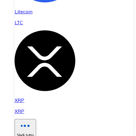
Litecoin
LTC
XRP
XRP
Vedi tutto