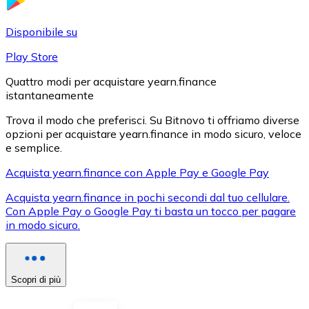
LTC
Disponibile su
Play Store
Quattro modi per acquistare yearn.finance
istantaneamente
Trova il modo che preferisci. Su Bitnovo ti offriamo diverse
opzioni per acquistare yearn.finance in modo sicuro, veloce
e semplice.
Acquista yearn.finance con Apple Pay e Google Pay
XRP
Acquista yearn.finance in pochi secondi dal tuo cellulare.
XRP
Con Apple Pay o Google Pay ti basta un tocco per pagare
in modo sicuro.
Vedi tutto
Scopri di più
Buoni cripto