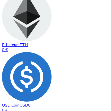
Ethereum
ETH
0 €
USD Coin
USDC
0 €