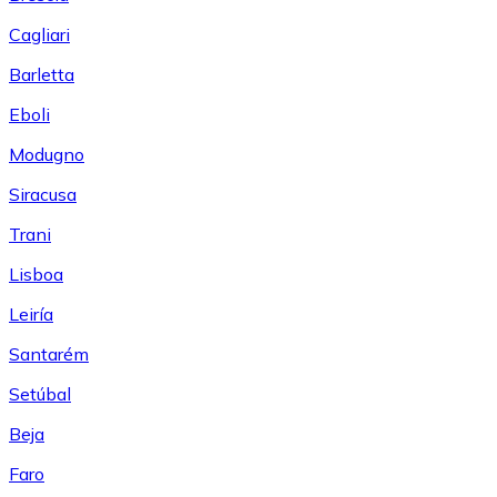
Cagliari
Barletta
Eboli
Modugno
Siracusa
Trani
Lisboa
Leiría
Santarém
Setúbal
Beja
Faro