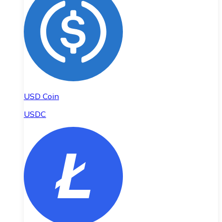
USD Coin
USDC