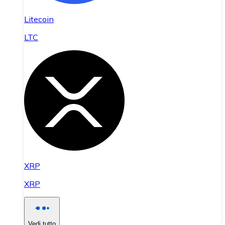
Litecoin
LTC
XRP
XRP
Vedi tutto