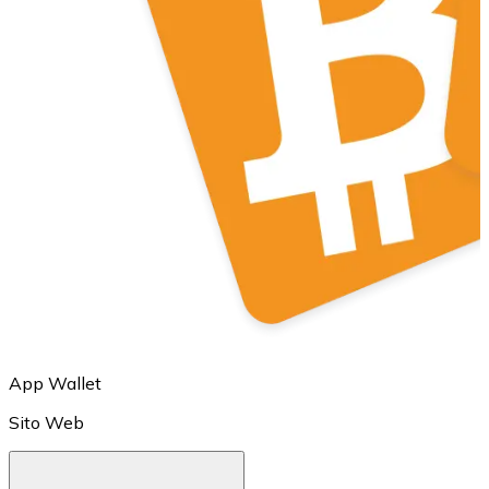
LTC
XRP
XRP
App Wallet
Sito Web
Vedi tutto
Buoni cripto