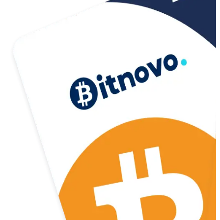
USD Coin
USDC
Litecoin