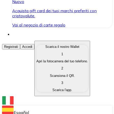
Nuovo
Acquista gift card dei tuoi marchi preferiti con
criptovalute.
Vai al negozio di carte regalo
Acquista Criptovalute
Registrati
Accedi
Scarica il nostro Wallet
1
Acquista le criptovalute che ti interessano in modo rapi
Apri la fotocamera del tuo telefono.
Vendi Criptovalute
2
Converti le tue criptovalute in valuta fiat quando ne ha
Scansiona il QR.
3
Scambia (Swap)
Scarica l'app.
Scambia una criptovaluta con un'altra istantaneamente
Wallet Bitnovo
Conserva le tue cripto in un Wallet self-custodial.
Español