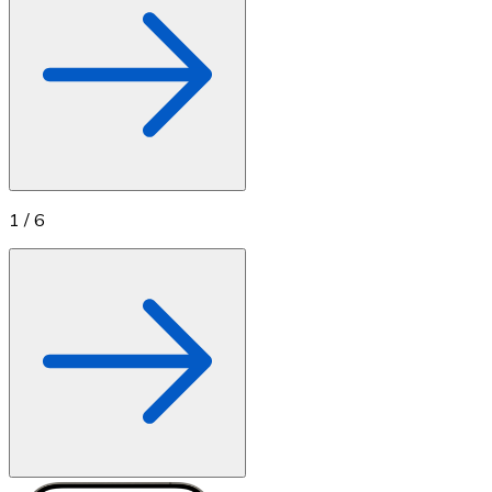
Acquista criptovalute in contanti e altri mezzi di pagam
Acquista con contanti
Bonifico SEPA
Aggiungi fondi al tuo conto Bitnovo o fai acquisti dirett
Acquista con bonifico bancario
Carta di credito / debito
1
/
6
Usa le carte Visa e Mastercard per acquistare criptovalut
Acquista con carta
Negozio - Carte regalo
Nuovo
Acquista gift card dei tuoi marchi preferiti con criptoval
Vai al negozio di carte regalo