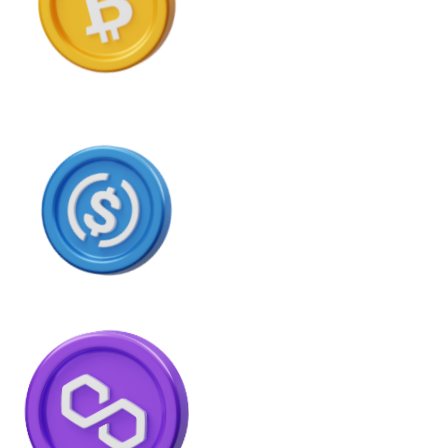
USD Coin
USDC
Litecoin