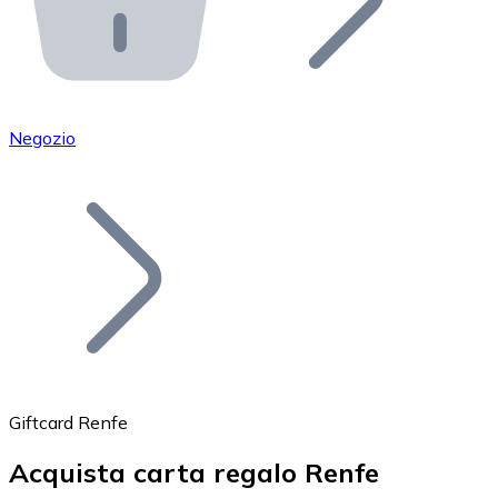
API Bitnovo
Integra la nostra API nel tuo ecosistema.
Diventa Rivenditore
Unisciti alla nostra rete di rivenditori e commercializza i
Negozio
Inserisci un Token
Aggiungi il token del tuo progetto al nostro servizio di
Giftcard Renfe
Acquista carta regalo Renfe
Bitcoin