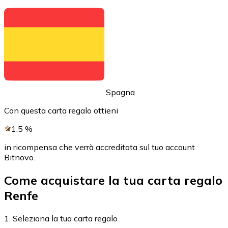
Acquista criptovalute in contanti e altri mezzi di pagam
Acquista con contanti
Bonifico SEPA
Aggiungi fondi al tuo conto Bitnovo o fai acquisti dirett
Acquista con bonifico bancario
Spagna
Carta di credito / debito
Con questa carta regalo ottieni
Usa le carte Visa e Mastercard per acquistare criptovalut
1.5
%
Acquista con carta
in ricompensa che verrà accreditata sul tuo account
Negozio - Carte regalo
Bitnovo.
Nuovo
Come acquistare la tua carta regalo
Acquista gift card dei tuoi marchi preferiti con criptoval
Renfe
Vai al negozio di carte regalo
1. Seleziona la tua carta regalo