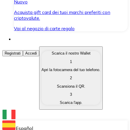
Nuovo
Acquista gift card dei tuoi marchi preferiti con
criptovalute.
Vai al negozio di carte regalo
Acquista Criptovalute
Registrati
Accedi
Scarica il nostro Wallet
1
Acquista le criptovalute che ti interessano in modo rapi
Apri la fotocamera del tuo telefono.
Vendi Criptovalute
2
Converti le tue criptovalute in valuta fiat quando ne ha
Scansiona il QR.
3
Scambia (Swap)
Scarica l'app.
Scambia una criptovaluta con un'altra istantaneamente
Wallet Bitnovo
Conserva le tue cripto in un Wallet self-custodial.
Español