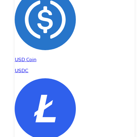
USD Coin
USDC