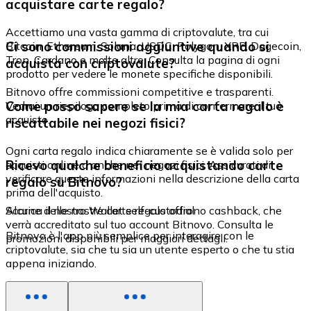
acquistare carte regalo?
Accettiamo una vasta gamma di criptovalute, tra cui
Ci sono commissioni aggiuntive quando si
Bitcoin, Ethereum, Solana, USDC, Polygon, XRP, Dogecoin,
Tron, Cardano e molte altre. Consulta la pagina di ogni
acquista con criptovalute?
prodotto per vedere le monete specifiche disponibili.
Bitnovo offre commissioni competitive e trasparenti.
Come posso sapere se la mia carta regalo è
Vedrai un riepilogo completo prima di confermare il tuo
acquisto.
riscattabile nei negozi fisici?
Ogni carta regalo indica chiaramente se è valida solo per
Ricevo qualche beneficio acquistando carte
acquisti online o anche nei negozi fisici. Assicurati di
verificare queste informazioni nella descrizione della carta
regalo su Bitnovo?
prima dell'acquisto.
Alcune delle nostre carte regalo offrono cashback, che
Scarica il nostro Wallet self-custodial
verrà accreditato sul tuo account Bitnovo. Consulta le
Bitnovo è l'app più semplice per interagire con le
promozioni disponibili per maggiori dettagli.
criptovalute, sia che tu sia un utente esperto o che tu stia
appena iniziando.