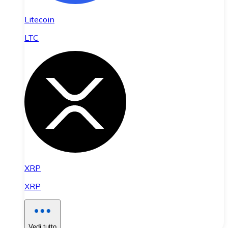
Litecoin
LTC
XRP
XRP
Vedi tutto