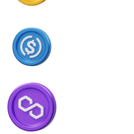
USD Coin
USDC
Litecoin