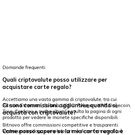
Domande frequenti
Quali criptovalute posso utilizzare per
acquistare carte regalo?
Accettiamo una vasta gamma di criptovalute, tra cui
Ci sono commissioni aggiuntive quando si
Bitcoin, Ethereum, Solana, USDC, Polygon, XRP, Dogecoin,
Tron, Cardano e molte altre. Consulta la pagina di ogni
acquista con criptovalute?
prodotto per vedere le monete specifiche disponibili.
Bitnovo offre commissioni competitive e trasparenti.
Come posso sapere se la mia carta regalo è
Vedrai un riepilogo completo prima di confermare il tuo