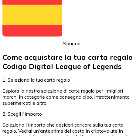
Acquista criptovalute in contanti e altri mezzi di pagam
Acquista con contanti
Bonifico SEPA
Aggiungi fondi al tuo conto Bitnovo o fai acquisti dirett
Spagna
Acquista con bonifico bancario
Come acquistare la tua carta regalo
Carta di credito / debito
Codigo Digital League of Legends
Usa le carte Visa e Mastercard per acquistare criptovalut
Acquista con carta
1. Seleziona la tua carta regalo
Negozio - Carte regalo
Esplora la nostra selezione di carte regalo per i migliori
marchi in categorie come consegna cibo, intrattenimento,
Nuovo
supermercati e altro.
Acquista gift card dei tuoi marchi preferiti con criptoval
2. Scegli l'importo
Vai al negozio di carte regalo
Seleziona l'importo che desideri caricare sulla tua carta
regalo. Vedrai un'anteprima del costo in criptovalute in