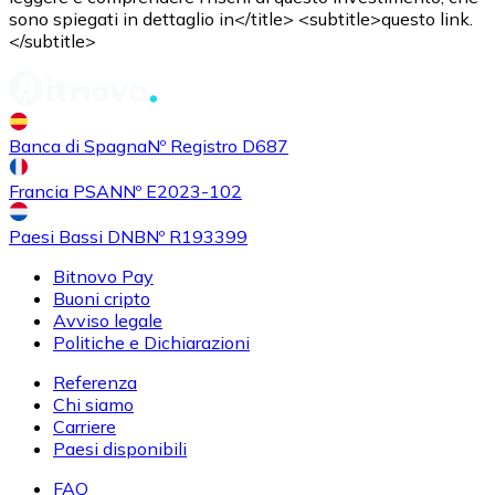
sono spiegati in dettaglio in</title> <subtitle>questo link.
</subtitle>
Banca di Spagna
Nº Registro D687
Francia PSAN
Nº E2023-102
Paesi Bassi DNB
Nº R193399
Bitnovo Pay
Buoni cripto
Avviso legale
Politiche e Dichiarazioni
Referenza
Chi siamo
Carriere
Paesi disponibili
FAQ