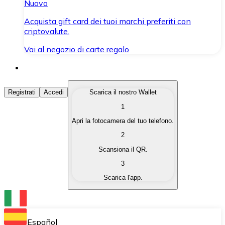
Nuovo
Acquista gift card dei tuoi marchi preferiti con
criptovalute.
Vai al negozio di carte regalo
Acquista Criptovalute
Registrati
Accedi
Scarica il nostro Wallet
1
Acquista le criptovalute che ti interessano in modo rapi
Apri la fotocamera del tuo telefono.
Vendi Criptovalute
2
Converti le tue criptovalute in valuta fiat quando ne ha
Scansiona il QR.
3
Scambia (Swap)
Scarica l'app.
Scambia una criptovaluta con un'altra istantaneamente
Wallet Bitnovo
Conserva le tue cripto in un Wallet self-custodial.
Español