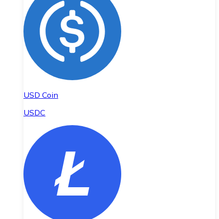
USD Coin
USDC