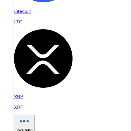
Litecoin
LTC
XRP
XRP
Vedi tutto