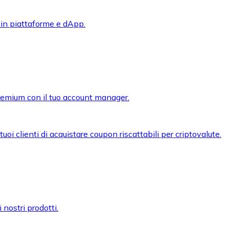
 in piattaforme e dApp.
premium con il tuo account manager.
oi clienti di acquistare coupon riscattabili per criptovalute.
 nostri prodotti.