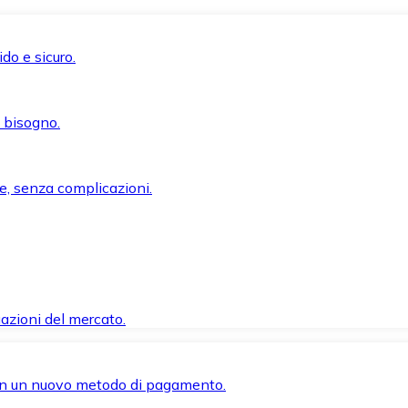
do e sicuro.
i bisogno.
e, senza complicazioni.
azioni del mercato.
 con un nuovo metodo di pagamento.