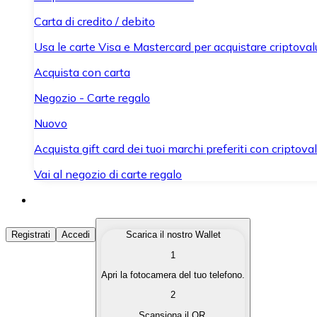
Carta di credito / debito
Usa le carte Visa e Mastercard per acquistare criptovalut
Acquista con carta
Negozio - Carte regalo
Nuovo
Acquista gift card dei tuoi marchi preferiti con criptoval
Vai al negozio di carte regalo
Acquista Criptovalute
Registrati
Accedi
Scarica il nostro Wallet
1
Acquista le criptovalute che ti interessano in modo rapi
Apri la fotocamera del tuo telefono.
Vendi Criptovalute
2
Converti le tue criptovalute in valuta fiat quando ne ha
Scansiona il QR.