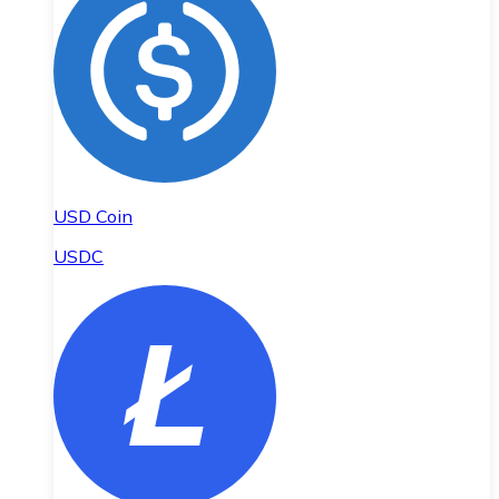
USD Coin
USDC