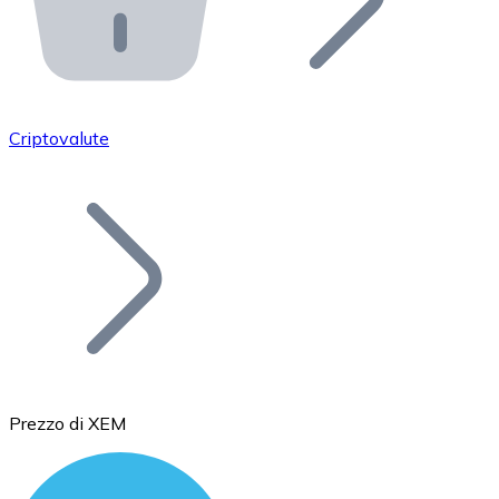
API Bitnovo
Integra la nostra API nel tuo ecosistema.
Diventa Rivenditore
Unisciti alla nostra rete di rivenditori e commercializza i
Criptovalute
Inserisci un Token
Aggiungi il token del tuo progetto al nostro servizio di
Prezzo di XEM
Bitcoin