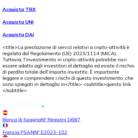
Acquista criptovalute in contanti e altri mezzi di pagam
Acquista TRX
Acquista con contanti
Acquista UNI
Bonifico SEPA
Acquista DAI
Aggiungi fondi al tuo conto Bitnovo o fai acquisti dirett
Acquista con bonifico bancario
<title>La prestazione di servizi relativi a cripto-attività è
regolata dal Regolamento (UE) 2023/1114 (MiCA).
Carta di credito / debito
Tuttavia, l'investimento in cripto-attività potrebbe non
essere adatto agli investitori al dettaglio ed esiste il rischio
Usa le carte Visa e Mastercard per acquistare criptovalut
di perdita totale dell'importo investito. È importante
leggere e comprendere i rischi di questo investimento, che
Acquista con carta
sono spiegati in dettaglio in</title> <subtitle>questo link.
</subtitle>
Negozio - Carte regalo
Nuovo
Acquista gift card dei tuoi marchi preferiti con criptoval
Banca di Spagna
Nº Registro D687
Vai al negozio di carte regalo
Francia PSAN
Nº E2023-102