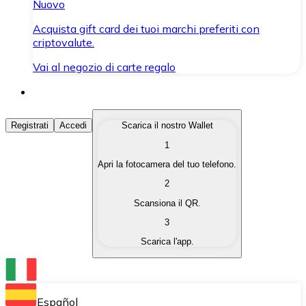
Nuovo
Acquista gift card dei tuoi marchi preferiti con
criptovalute.
Vai al negozio di carte regalo
Acquista Criptovalute
Registrati
Accedi
Scarica il nostro Wallet
1
Acquista le criptovalute che ti interessano in modo rapi
Apri la fotocamera del tuo telefono.
Vendi Criptovalute
2
Converti le tue criptovalute in valuta fiat quando ne ha
Scansiona il QR.
3
Scambia (Swap)
Scarica l'app.
Scambia una criptovaluta con un'altra istantaneamente
Wallet Bitnovo
Conserva le tue cripto in un Wallet self-custodial.
Español