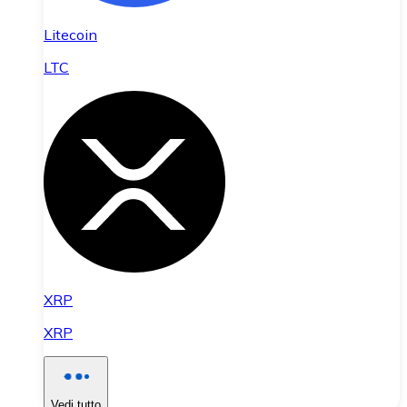
Litecoin
LTC
XRP
XRP
Vedi tutto