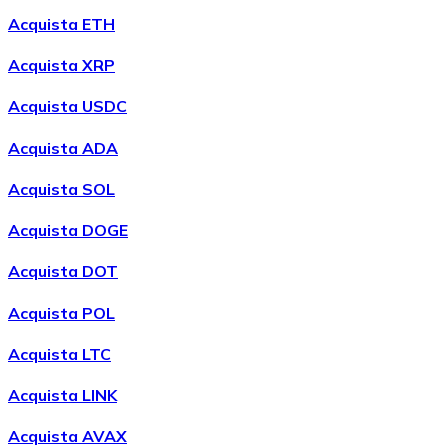
LTC
Acquista ETH
Acquista XRP
Acquista USDC
Acquista ADA
Acquista SOL
Acquista DOGE
XRP
Acquista DOT
XRP
Acquista POL
Acquista LTC
Vedi tutto
Acquista LINK
Buoni cripto
Acquista AVAX