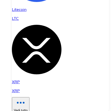
Litecoin
LTC
XRP
XRP
Vedi tutto