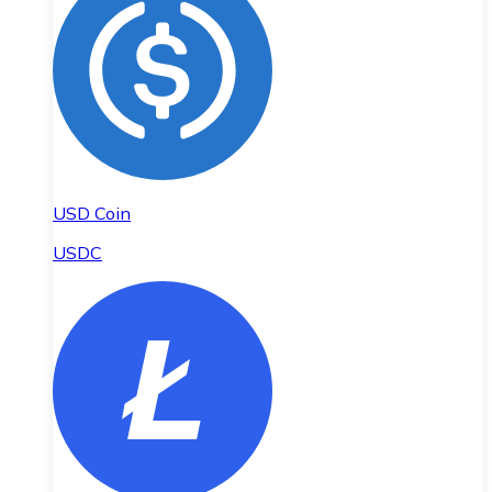
USD Coin
USDC