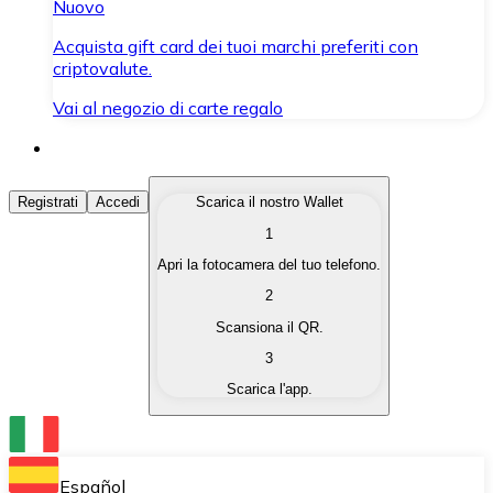
Nuovo
Acquista gift card dei tuoi marchi preferiti con
criptovalute.
Vai al negozio di carte regalo
Acquista Criptovalute
Registrati
Accedi
Scarica il nostro Wallet
1
Acquista le criptovalute che ti interessano in modo rapi
Apri la fotocamera del tuo telefono.
Vendi Criptovalute
2
Converti le tue criptovalute in valuta fiat quando ne ha
Scansiona il QR.
3
Scambia (Swap)
Scarica l'app.
Scambia una criptovaluta con un'altra istantaneamente
Wallet Bitnovo
Conserva le tue cripto in un Wallet self-custodial.
Español