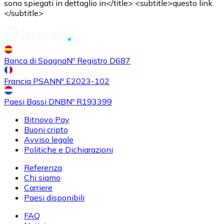
sono spiegati in dettaglio in</title> <subtitle>questo link.
</subtitle>
Banca di Spagna
Nº Registro D687
Francia PSAN
Nº E2023-102
Paesi Bassi DNB
Nº R193399
Bitnovo Pay
Buoni cripto
Avviso legale
Politiche e Dichiarazioni
Referenza
Chi siamo
Carriere
Paesi disponibili
FAQ