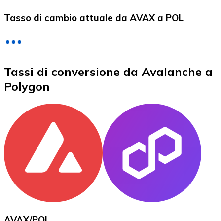
LTC
Tasso di cambio attuale da AVAX a POL
Tassi di conversione da Avalanche a
Polygon
XRP
XRP
Vedi tutto
Buoni cripto
AVAX
/
POL