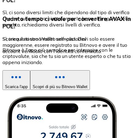
Sì, ci sono diversi limiti che dipendono dal tipo di verifica
Quanto tempo ci vuole per convertire AVAX in
che hai sulla nostra piattaforma. In base all'importo della
vendita, richiediamo diversi livelli di verifica.
POL?
Sì, i requisiti sono molto semplici. Devi solo essere
Scarica il nostro Wallet self-custodial
maggiorenne, essere registrato su Bitnovo e avere il tuo
Bitnovo è l'app più semplice per interagire con le
account verificato con l'identità confermata.
criptovalute, sia che tu sia un utente esperto o che tu stia
appena iniziando.
Scarica l'app
Scopri di più su Bitnovo Wallet