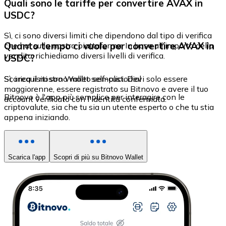
Quali sono le tariffe per convertire AVAX in
USDC?
Sì, ci sono diversi limiti che dipendono dal tipo di verifica
Quanto tempo ci vuole per convertire AVAX in
che hai sulla nostra piattaforma. In base all'importo della
vendita, richiediamo diversi livelli di verifica.
USDC?
Sì, i requisiti sono molto semplici. Devi solo essere
Scarica il nostro Wallet self-custodial
maggiorenne, essere registrato su Bitnovo e avere il tuo
Bitnovo è l'app più semplice per interagire con le
account verificato con l'identità confermata.
criptovalute, sia che tu sia un utente esperto o che tu stia
appena iniziando.
Scarica l'app
Scopri di più su Bitnovo Wallet