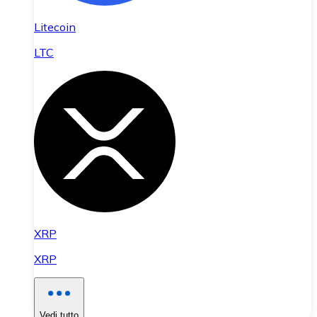
Litecoin
LTC
XRP
XRP
Vedi tutto