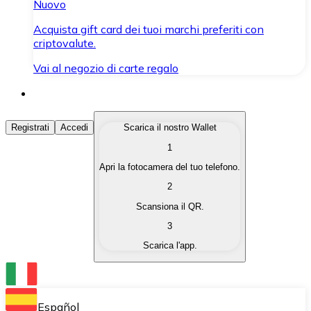
Nuovo
Acquista gift card dei tuoi marchi preferiti con
criptovalute.
Vai al negozio di carte regalo
Acquista Criptovalute
Registrati
Accedi
Scarica il nostro Wallet
1
Acquista le criptovalute che ti interessano in modo rapi
Apri la fotocamera del tuo telefono.
Vendi Criptovalute
2
Converti le tue criptovalute in valuta fiat quando ne ha
Scansiona il QR.
3
Scambia (Swap)
Scarica l'app.
Scambia una criptovaluta con un'altra istantaneamente
Wallet Bitnovo
Conserva le tue cripto in un Wallet self-custodial.
Español