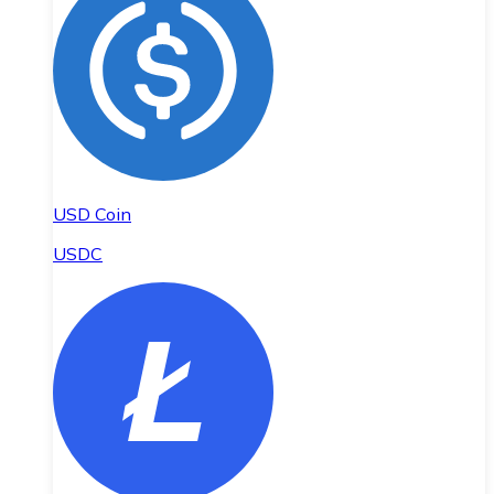
USD Coin
USDC