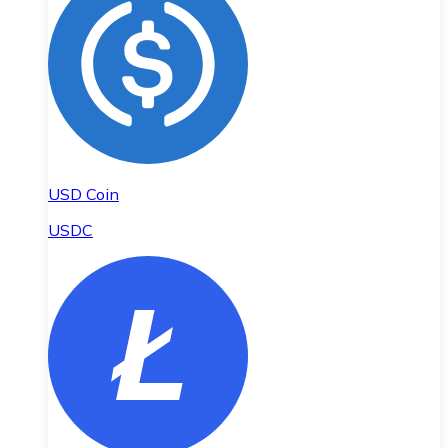
USD Coin
USDC