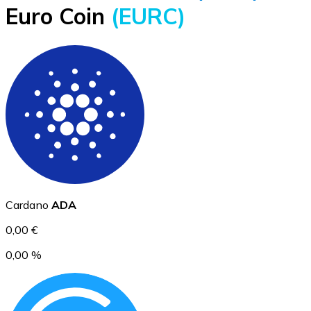
Euro Coin
(EURC)
BTC
Ethereum
Cardano
ADA
ETH
0,00 €
0,00 %