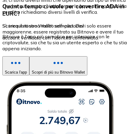
Sì, ci sono diversi limiti che dipendono dal tipo di verifica
Quanto tempo ci vuole per convertire ADA in
che hai sulla nostra piattaforma. In base all'importo della
vendita, richiediamo diversi livelli di verifica.
EURC?
Sì, i requisiti sono molto semplici. Devi solo essere
Scarica il nostro Wallet self-custodial
maggiorenne, essere registrato su Bitnovo e avere il tuo
Bitnovo è l'app più semplice per interagire con le
account verificato con l'identità confermata.
criptovalute, sia che tu sia un utente esperto o che tu stia
appena iniziando.
Scarica l'app
Scopri di più su Bitnovo Wallet