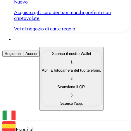
Nuovo
Acquista gift card dei tuoi marchi preferiti con
criptovalute.
Vai al negozio di carte regalo
Acquista Criptovalute
Registrati
Accedi
Scarica il nostro Wallet
1
Acquista le criptovalute che ti interessano in modo rapi
Apri la fotocamera del tuo telefono.
Vendi Criptovalute
2
Converti le tue criptovalute in valuta fiat quando ne ha
Scansiona il QR.
3
Scambia (Swap)
Scarica l'app.
Scambia una criptovaluta con un'altra istantaneamente
Wallet Bitnovo
Conserva le tue cripto in un Wallet self-custodial.
Español