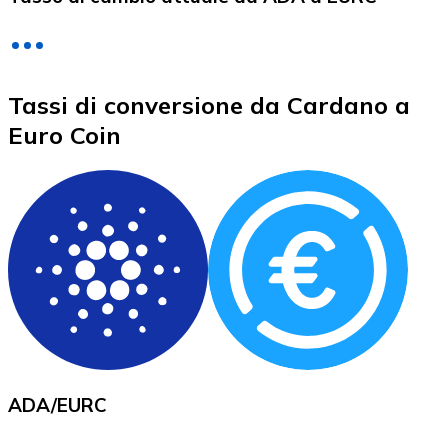
LTC
Tassi di conversione da Cardano a
Euro Coin
XRP
XRP
Vedi tutto
ADA
/
EURC
Buoni cripto