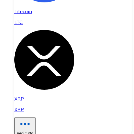
Litecoin
LTC
XRP
XRP
Vedi tutto