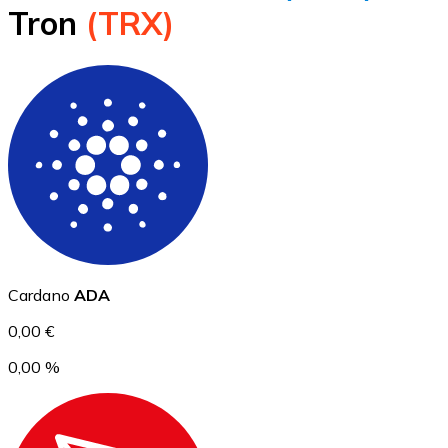
Tron
(TRX)
BTC
Ethereum
Cardano
ADA
ETH
0,00 €
0,00 %