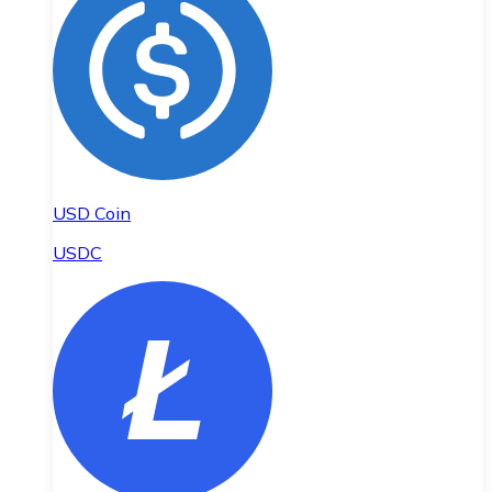
USD Coin
USDC