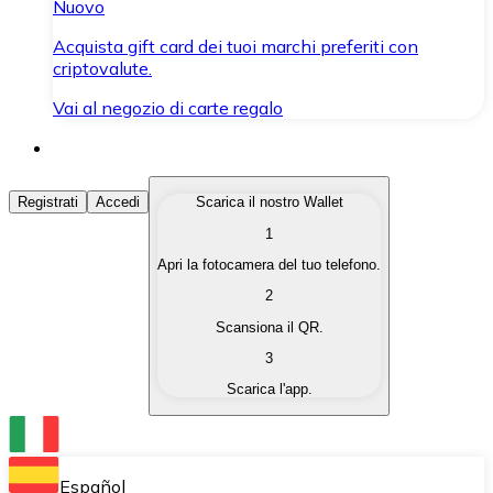
Nuovo
Acquista gift card dei tuoi marchi preferiti con
criptovalute.
Vai al negozio di carte regalo
Acquista Criptovalute
Registrati
Accedi
Scarica il nostro Wallet
1
Acquista le criptovalute che ti interessano in modo rapi
Apri la fotocamera del tuo telefono.
Vendi Criptovalute
2
Converti le tue criptovalute in valuta fiat quando ne ha
Scansiona il QR.
3
Scambia (Swap)
Scarica l'app.
Scambia una criptovaluta con un'altra istantaneamente
Wallet Bitnovo
Conserva le tue cripto in un Wallet self-custodial.
Español