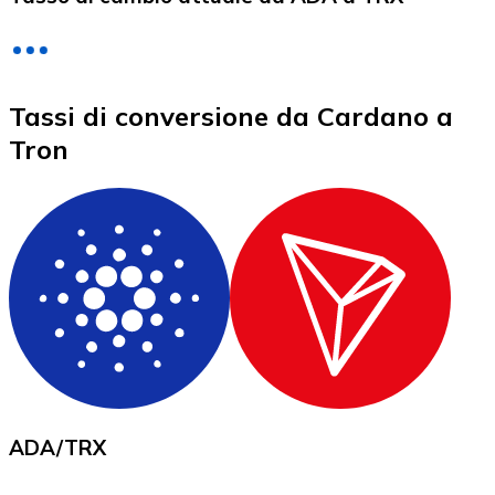
LTC
Tassi di conversione da Cardano a
Tron
XRP
XRP
Vedi tutto
ADA
/
TRX
Buoni cripto