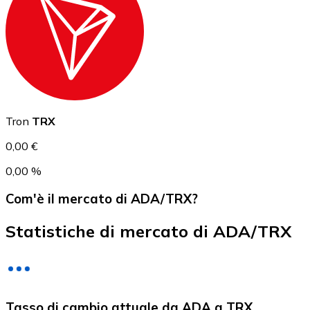
USD Coin
USDC
Tron
TRX
0,00 €
0,00 %
Com'è il mercato di ADA/TRX?
Statistiche di mercato di ADA/TRX
Litecoin
Tasso di cambio attuale da ADA a TRX