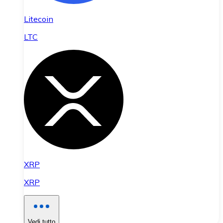
Litecoin
LTC
XRP
XRP
Vedi tutto