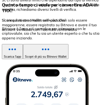
Sì, ci sono diversi limiti che dipendono dal tipo di verifica
Quanto tempo ci vuole per convertire ADA in
che hai sulla nostra piattaforma. In base all'importo della
vendita, richiediamo diversi livelli di verifica.
TRX?
Sì, i requisiti sono molto semplici. Devi solo essere
Scarica il nostro Wallet self-custodial
maggiorenne, essere registrato su Bitnovo e avere il tuo
Bitnovo è l'app più semplice per interagire con le
account verificato con l'identità confermata.
criptovalute, sia che tu sia un utente esperto o che tu stia
appena iniziando.
Scarica l'app
Scopri di più su Bitnovo Wallet