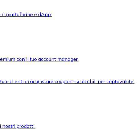
 in piattaforme e dApp.
premium con il tuo account manager.
oi clienti di acquistare coupon riscattabili per criptovalute.
 nostri prodotti.