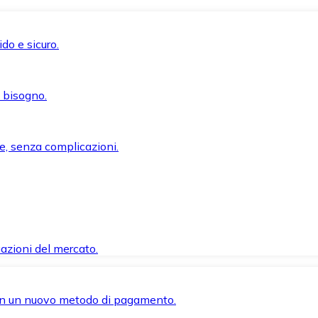
do e sicuro.
i bisogno.
e, senza complicazioni.
azioni del mercato.
 con un nuovo metodo di pagamento.