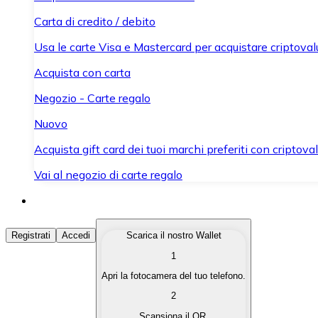
Carta di credito / debito
Usa le carte Visa e Mastercard per acquistare criptovalut
Acquista con carta
Negozio - Carte regalo
Nuovo
Acquista gift card dei tuoi marchi preferiti con criptoval
Vai al negozio di carte regalo
Acquista Criptovalute
Registrati
Accedi
Scarica il nostro Wallet
1
Acquista le criptovalute che ti interessano in modo rapi
Apri la fotocamera del tuo telefono.
Vendi Criptovalute
2
Converti le tue criptovalute in valuta fiat quando ne ha
Scansiona il QR.