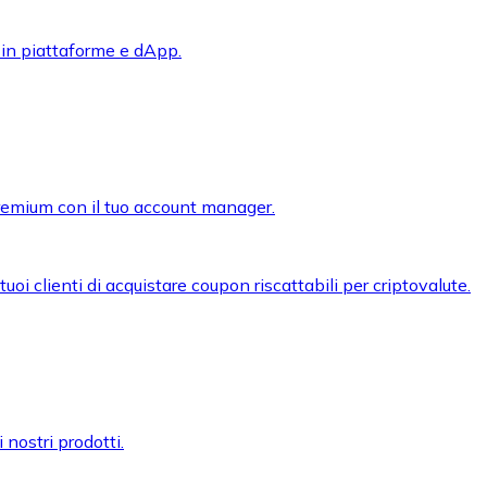
 in piattaforme e dApp.
premium con il tuo account manager.
oi clienti di acquistare coupon riscattabili per criptovalute.
 nostri prodotti.