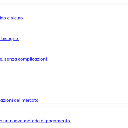
do e sicuro.
i bisogno.
e, senza complicazioni.
azioni del mercato.
 con un nuovo metodo di pagamento.