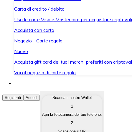
Carta di credito / debito
Usa le carte Visa e Mastercard per acquistare criptovalut
Acquista con carta
Negozio - Carte regalo
Nuovo
Acquista gift card dei tuoi marchi preferiti con criptoval
Vai al negozio di carte regalo
Acquista Criptovalute
Registrati
Accedi
Scarica il nostro Wallet
1
Acquista le criptovalute che ti interessano in modo rapi
Apri la fotocamera del tuo telefono.
Vendi Criptovalute
2
Converti le tue criptovalute in valuta fiat quando ne ha
Scansiona il QR.