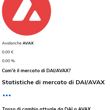
USD Coin
USDC
Avalanche
AVAX
0,00 €
0,00 %
Com'è il mercato di DAI/AVAX?
Statistiche di mercato di DAI/AVAX
Litecoin
Tasso di cambio attuale da DAI a AVAX