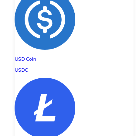
USD Coin
USDC