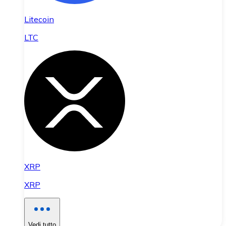
Litecoin
LTC
XRP
XRP
Vedi tutto