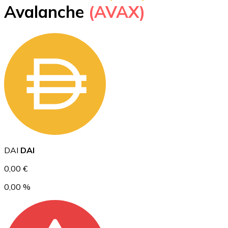
Avalanche
(AVAX)
BTC
Ethereum
DAI
DAI
ETH
0,00 €
0,00 %