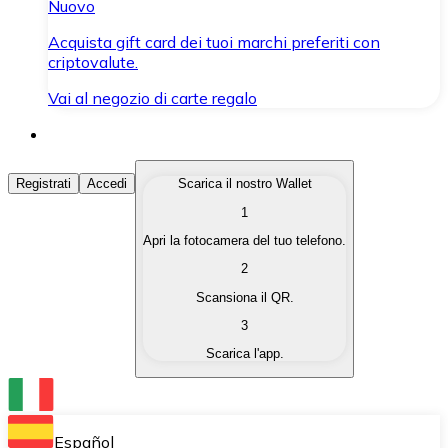
Nuovo
Acquista gift card dei tuoi marchi preferiti con
criptovalute.
Vai al negozio di carte regalo
Acquista Criptovalute
Registrati
Accedi
Scarica il nostro Wallet
1
Acquista le criptovalute che ti interessano in modo rapi
Apri la fotocamera del tuo telefono.
Vendi Criptovalute
2
Converti le tue criptovalute in valuta fiat quando ne ha
Scansiona il QR.
3
Scambia (Swap)
Scarica l'app.
Scambia una criptovaluta con un'altra istantaneamente
Wallet Bitnovo
Conserva le tue cripto in un Wallet self-custodial.
Español