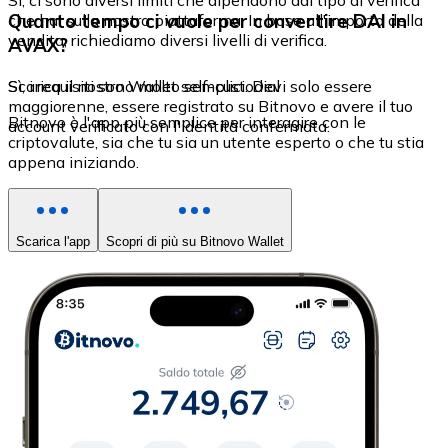
Sì, ci sono diversi limiti che dipendono dal tipo di verifica
Quanto tempo ci vuole per convertire DAI in
che hai sulla nostra piattaforma. In base all'importo della
vendita, richiediamo diversi livelli di verifica.
AVAX?
Sì, i requisiti sono molto semplici. Devi solo essere
Scarica il nostro Wallet self-custodial
maggiorenne, essere registrato su Bitnovo e avere il tuo
Bitnovo è l'app più semplice per interagire con le
account verificato con l'identità confermata.
criptovalute, sia che tu sia un utente esperto o che tu stia
appena iniziando.
Scarica l'app
Scopri di più su Bitnovo Wallet