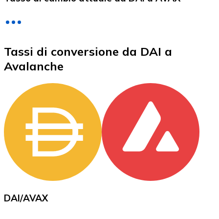
LTC
Tassi di conversione da DAI a
Avalanche
XRP
XRP
Vedi tutto
DAI
/
AVAX
Buoni cripto