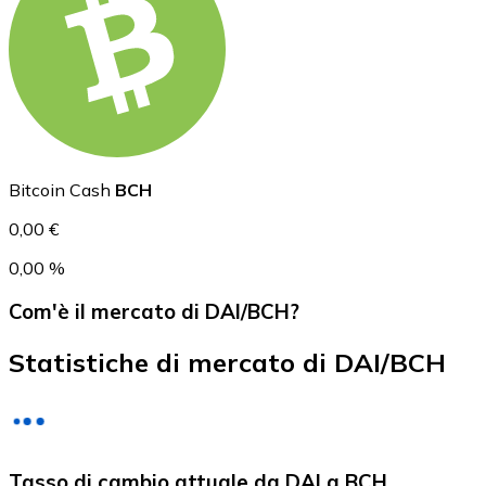
USD Coin
USDC
Bitcoin Cash
BCH
0,00 €
0,00 %
Com'è il mercato di DAI/BCH?
Statistiche di mercato di DAI/BCH
Litecoin
Tasso di cambio attuale da DAI a BCH