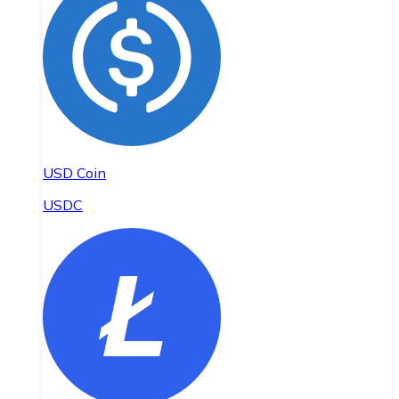
USD Coin
USDC