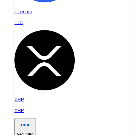
Litecoin
LTC
XRP
XRP
Vedi tutto