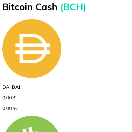
Bitcoin Cash
(BCH)
BTC
Ethereum
DAI
DAI
ETH
0,00 €
0,00 %