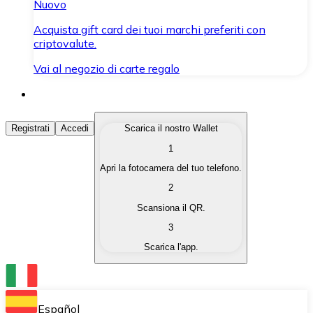
Nuovo
Acquista gift card dei tuoi marchi preferiti con
criptovalute.
Vai al negozio di carte regalo
Acquista Criptovalute
Registrati
Accedi
Scarica il nostro Wallet
1
Acquista le criptovalute che ti interessano in modo rapi
Apri la fotocamera del tuo telefono.
Vendi Criptovalute
2
Converti le tue criptovalute in valuta fiat quando ne ha
Scansiona il QR.
3
Scambia (Swap)
Scarica l'app.
Scambia una criptovaluta con un'altra istantaneamente
Wallet Bitnovo
Conserva le tue cripto in un Wallet self-custodial.
Español