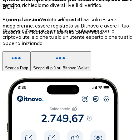
vendita, richiediamo diversi livelli di verifica.
BCH?
Sì, i requisiti sono molto semplici. Devi solo essere
Scarica il nostro Wallet self-custodial
maggiorenne, essere registrato su Bitnovo e avere il tuo
Bitnovo è l'app più semplice per interagire con le
account verificato con l'identità confermata.
criptovalute, sia che tu sia un utente esperto o che tu stia
appena iniziando.
Scarica l'app
Scopri di più su Bitnovo Wallet