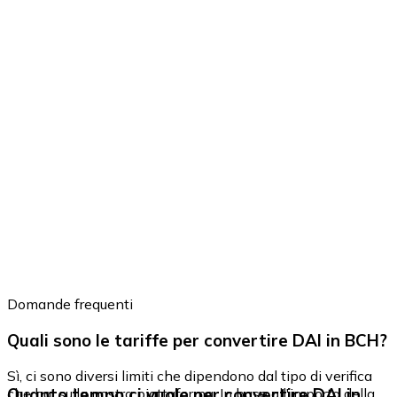
Domande frequenti
Quali sono le tariffe per convertire DAI in BCH?
Sì, ci sono diversi limiti che dipendono dal tipo di verifica
Quanto tempo ci vuole per convertire DAI in
che hai sulla nostra piattaforma. In base all'importo della