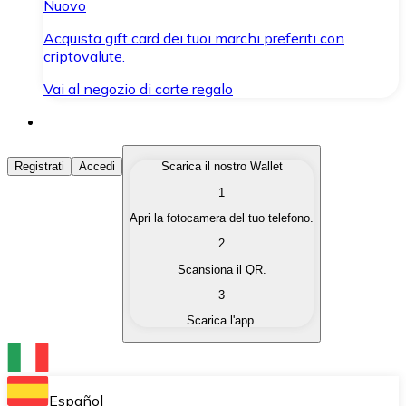
Nuovo
Acquista gift card dei tuoi marchi preferiti con
criptovalute.
Vai al negozio di carte regalo
Acquista Criptovalute
Registrati
Accedi
Scarica il nostro Wallet
1
Acquista le criptovalute che ti interessano in modo rapi
Apri la fotocamera del tuo telefono.
Vendi Criptovalute
2
Converti le tue criptovalute in valuta fiat quando ne ha
Scansiona il QR.
3
Scambia (Swap)
Scarica l'app.
Scambia una criptovaluta con un'altra istantaneamente
Wallet Bitnovo
Conserva le tue cripto in un Wallet self-custodial.
Español