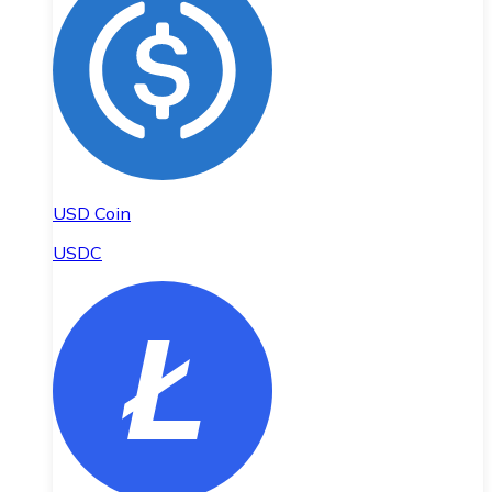
USD Coin
USDC