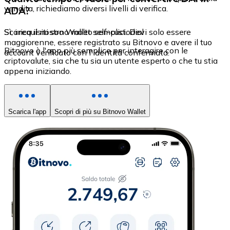
vendita, richiediamo diversi livelli di verifica.
ADA?
Sì, i requisiti sono molto semplici. Devi solo essere
Scarica il nostro Wallet self-custodial
maggiorenne, essere registrato su Bitnovo e avere il tuo
Bitnovo è l'app più semplice per interagire con le
account verificato con l'identità confermata.
criptovalute, sia che tu sia un utente esperto o che tu stia
appena iniziando.
Scarica l'app
Scopri di più su Bitnovo Wallet