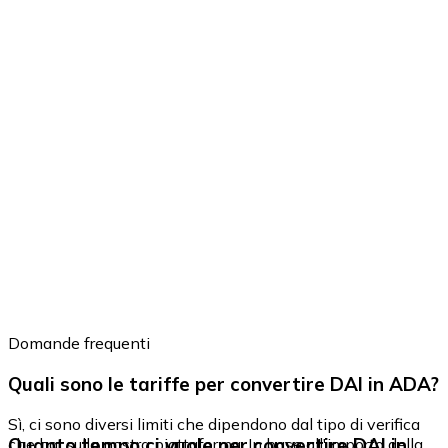
Domande frequenti
Quali sono le tariffe per convertire DAI in ADA?
Sì, ci sono diversi limiti che dipendono dal tipo di verifica
Quanto tempo ci vuole per convertire DAI in
che hai sulla nostra piattaforma. In base all'importo della