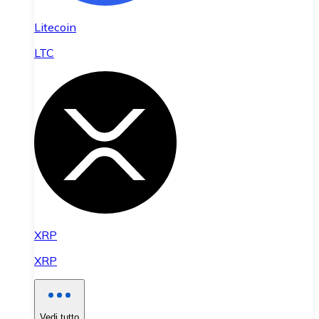
Litecoin
LTC
XRP
XRP
Vedi tutto