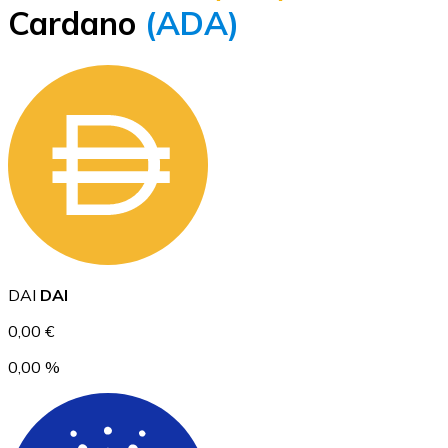
Cardano
(ADA)
BTC
Ethereum
DAI
DAI
ETH
0,00 €
0,00 %