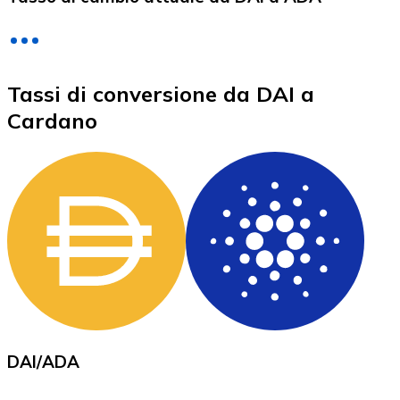
LTC
Tassi di conversione da DAI a
Cardano
XRP
XRP
Vedi tutto
DAI
/
ADA
Buoni cripto