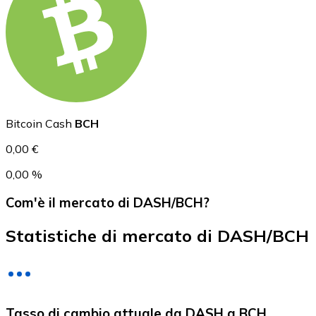
USD Coin
USDC
Bitcoin Cash
BCH
0,00 €
0,00 %
Com'è il mercato di DASH/BCH?
Statistiche di mercato di DASH/BCH
Litecoin
Tasso di cambio attuale da DASH a BCH