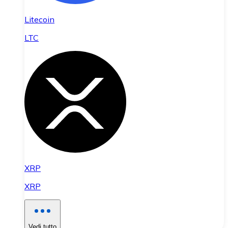
Litecoin
LTC
XRP
XRP
Vedi tutto