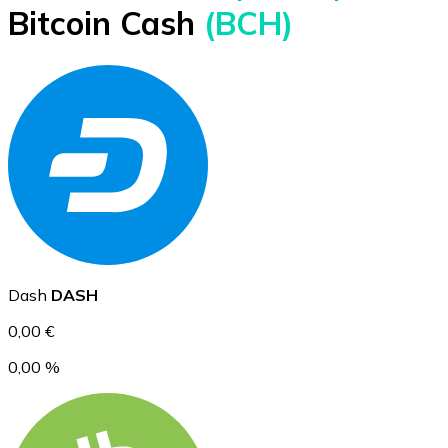
Bitcoin Cash
(BCH)
BTC
Ethereum
Dash
DASH
ETH
0,00 €
0,00 %