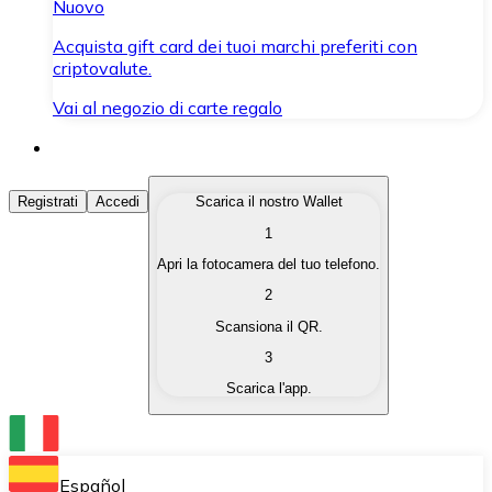
Nuovo
Acquista gift card dei tuoi marchi preferiti con
criptovalute.
Vai al negozio di carte regalo
Acquista Criptovalute
Registrati
Accedi
Scarica il nostro Wallet
1
Acquista le criptovalute che ti interessano in modo rapi
Apri la fotocamera del tuo telefono.
Vendi Criptovalute
2
Converti le tue criptovalute in valuta fiat quando ne ha
Scansiona il QR.
3
Scambia (Swap)
Scarica l'app.
Scambia una criptovaluta con un'altra istantaneamente
Wallet Bitnovo
Conserva le tue cripto in un Wallet self-custodial.
Español