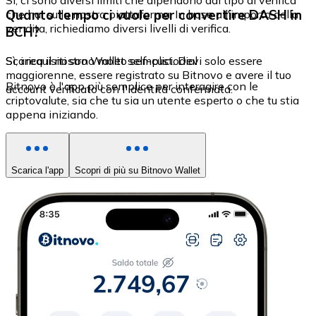
Sì, ci sono diversi limiti che dipendono dal tipo di verifica
Quanto tempo ci vuole per convertire DASH in
che hai sulla nostra piattaforma. In base all'importo della
vendita, richiediamo diversi livelli di verifica.
BCH?
Sì, i requisiti sono molto semplici. Devi solo essere
Scarica il nostro Wallet self-custodial
maggiorenne, essere registrato su Bitnovo e avere il tuo
Bitnovo è l'app più semplice per interagire con le
account verificato con l'identità confermata.
criptovalute, sia che tu sia un utente esperto o che tu stia
appena iniziando.
Scarica l'app
Scopri di più su Bitnovo Wallet