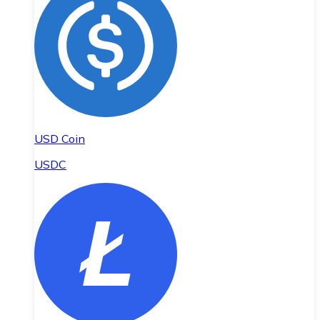
USD Coin
USDC