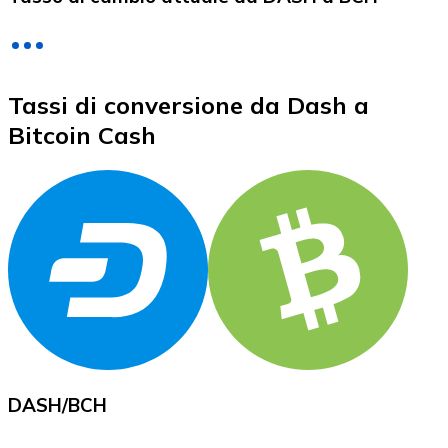
LTC
Tassi di conversione da Dash a
Bitcoin Cash
XRP
XRP
Vedi tutto
DASH
/
BCH
Buoni cripto