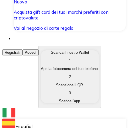
Nuovo
Acquista gift card dei tuoi marchi preferiti con
criptovalute.
Vai al negozio di carte regalo
Acquista Criptovalute
Registrati
Accedi
Scarica il nostro Wallet
1
Acquista le criptovalute che ti interessano in modo rapi
Apri la fotocamera del tuo telefono.
Vendi Criptovalute
2
Converti le tue criptovalute in valuta fiat quando ne ha
Scansiona il QR.
3
Scambia (Swap)
Scarica l'app.
Scambia una criptovaluta con un'altra istantaneamente
Wallet Bitnovo
Conserva le tue cripto in un Wallet self-custodial.
Español