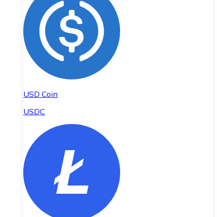
USD Coin
USDC