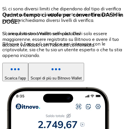
Sì, ci sono diversi limiti che dipendono dal tipo di verifica
Quanto tempo ci vuole per convertire DASH in
che hai sulla nostra piattaforma. In base all'importo della
vendita, richiediamo diversi livelli di verifica.
DOGE?
Sì, i requisiti sono molto semplici. Devi solo essere
Scarica il nostro Wallet self-custodial
maggiorenne, essere registrato su Bitnovo e avere il tuo
Bitnovo è l'app più semplice per interagire con le
account verificato con l'identità confermata.
criptovalute, sia che tu sia un utente esperto o che tu stia
appena iniziando.
Scarica l'app
Scopri di più su Bitnovo Wallet