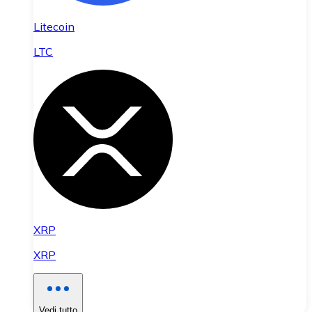
Litecoin
LTC
XRP
XRP
Vedi tutto