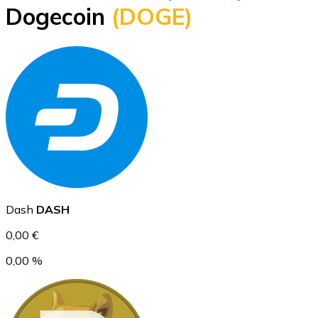
Dogecoin
(DOGE)
BTC
Ethereum
Dash
DASH
ETH
0,00 €
0,00 %