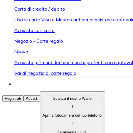
Carta di credito / debito
Usa le carte Visa e Mastercard per acquistare criptovalut
Acquista con carta
Negozio - Carte regalo
Nuovo
Acquista gift card dei tuoi marchi preferiti con criptoval
Vai al negozio di carte regalo
Acquista Criptovalute
Registrati
Accedi
Scarica il nostro Wallet
1
Acquista le criptovalute che ti interessano in modo rapi
Apri la fotocamera del tuo telefono.
Vendi Criptovalute
2
Converti le tue criptovalute in valuta fiat quando ne ha
Scansiona il QR.