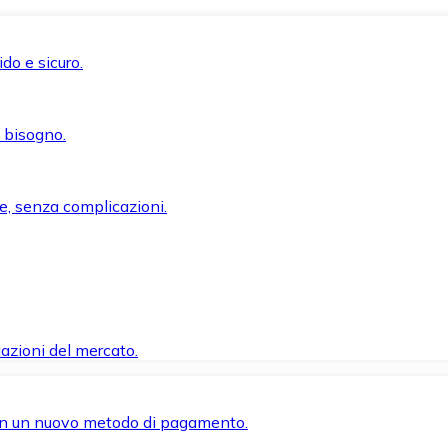
do e sicuro.
i bisogno.
e, senza complicazioni.
azioni del mercato.
 con un nuovo metodo di pagamento.