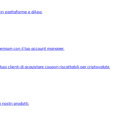
 in piattaforme e dApp.
premium con il tuo account manager.
oi clienti di acquistare coupon riscattabili per criptovalute.
 nostri prodotti.