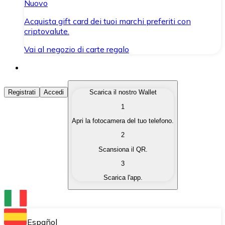
Nuovo
Acquista gift card dei tuoi marchi preferiti con
criptovalute.
Vai al negozio di carte regalo
Acquista Criptovalute
Registrati
Accedi
Scarica il nostro Wallet
1
Acquista le criptovalute che ti interessano in modo rapi
Apri la fotocamera del tuo telefono.
Vendi Criptovalute
2
Converti le tue criptovalute in valuta fiat quando ne ha
Scansiona il QR.
3
Scambia (Swap)
Scarica l'app.
Scambia una criptovaluta con un'altra istantaneamente
Wallet Bitnovo
Conserva le tue cripto in un Wallet self-custodial.
Español