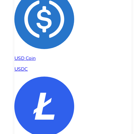
USD Coin
USDC