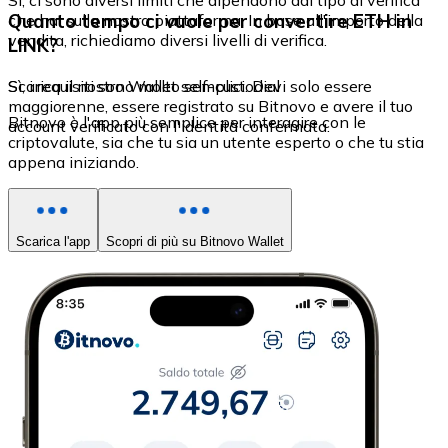
Sì, ci sono diversi limiti che dipendono dal tipo di verifica
Quanto tempo ci vuole per convertire ETH in
che hai sulla nostra piattaforma. In base all'importo della
vendita, richiediamo diversi livelli di verifica.
LINK?
Sì, i requisiti sono molto semplici. Devi solo essere
Scarica il nostro Wallet self-custodial
maggiorenne, essere registrato su Bitnovo e avere il tuo
Bitnovo è l'app più semplice per interagire con le
account verificato con l'identità confermata.
criptovalute, sia che tu sia un utente esperto o che tu stia
appena iniziando.
Scarica l'app
Scopri di più su Bitnovo Wallet