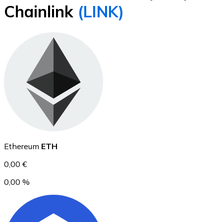
Chainlink
(LINK)
BTC
Ethereum
Ethereum
ETH
ETH
0,00 €
0,00 %