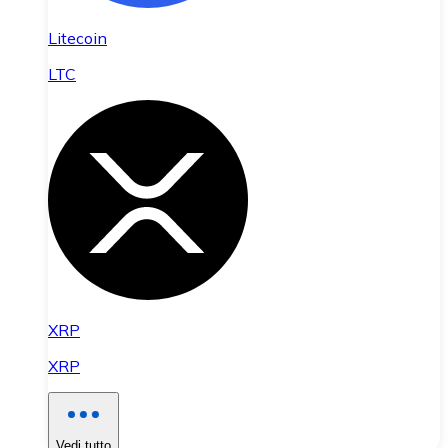
Litecoin
LTC
XRP
XRP
Vedi tutto