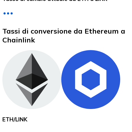
LTC
Tassi di conversione da Ethereum a
Chainlink
XRP
XRP
Vedi tutto
ETH
/
LINK
Buoni cripto