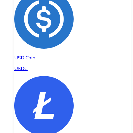
USD Coin
USDC