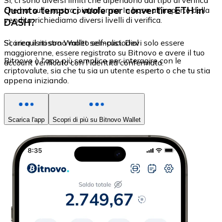
Sì, ci sono diversi limiti che dipendono dal tipo di verifica
Quanto tempo ci vuole per convertire ETH in
che hai sulla nostra piattaforma. In base all'importo della
vendita, richiediamo diversi livelli di verifica.
DASH?
Sì, i requisiti sono molto semplici. Devi solo essere
Scarica il nostro Wallet self-custodial
maggiorenne, essere registrato su Bitnovo e avere il tuo
Bitnovo è l'app più semplice per interagire con le
account verificato con l'identità confermata.
criptovalute, sia che tu sia un utente esperto o che tu stia
appena iniziando.
Scarica l'app
Scopri di più su Bitnovo Wallet