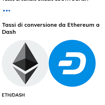
LTC
Tassi di conversione da Ethereum a
Dash
XRP
XRP
Vedi tutto
ETH
/
DASH
Buoni cripto