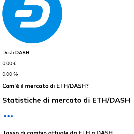
USD Coin
USDC
Dash
DASH
0,00 €
0,00 %
Com'è il mercato di ETH/DASH?
Statistiche di mercato di ETH/DASH
Litecoin
Tasso di cambio attuale da ETH a DASH