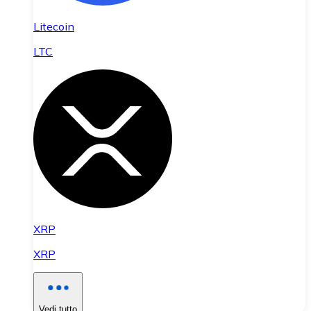
Litecoin
LTC
XRP
XRP
Vedi tutto