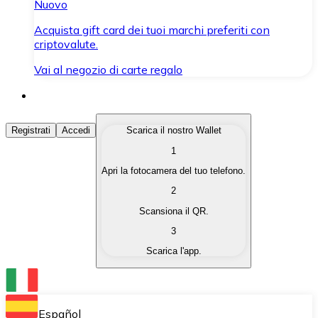
Nuovo
Acquista gift card dei tuoi marchi preferiti con
criptovalute.
Vai al negozio di carte regalo
Acquista Criptovalute
Registrati
Accedi
Scarica il nostro Wallet
1
Acquista le criptovalute che ti interessano in modo rapi
Apri la fotocamera del tuo telefono.
Vendi Criptovalute
2
Converti le tue criptovalute in valuta fiat quando ne ha
Scansiona il QR.
3
Scambia (Swap)
Scarica l'app.
Scambia una criptovaluta con un'altra istantaneamente
Wallet Bitnovo
Conserva le tue cripto in un Wallet self-custodial.
Español