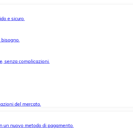
do e sicuro.
i bisogno.
e, senza complicazioni.
azioni del mercato.
 con un nuovo metodo di pagamento.