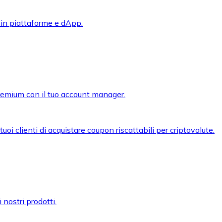
 in piattaforme e dApp.
premium con il tuo account manager.
oi clienti di acquistare coupon riscattabili per criptovalute.
 nostri prodotti.