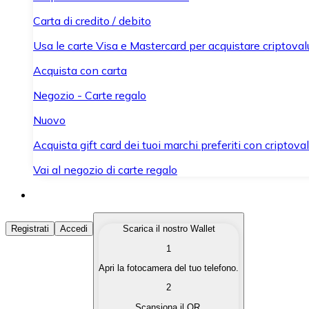
Carta di credito / debito
Usa le carte Visa e Mastercard per acquistare criptovalut
Acquista con carta
Negozio - Carte regalo
Nuovo
Acquista gift card dei tuoi marchi preferiti con criptoval
Vai al negozio di carte regalo
Acquista Criptovalute
Registrati
Accedi
Scarica il nostro Wallet
1
Acquista le criptovalute che ti interessano in modo rapi
Apri la fotocamera del tuo telefono.
Vendi Criptovalute
2
Converti le tue criptovalute in valuta fiat quando ne ha
Scansiona il QR.