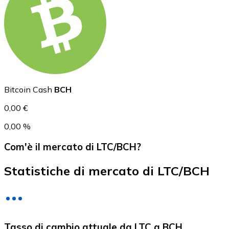
USD Coin
USDC
Bitcoin Cash
BCH
0,00 €
0,00 %
Com'è il mercato di LTC/BCH?
Statistiche di mercato di LTC/BCH
Litecoin
Tasso di cambio attuale da LTC a BCH