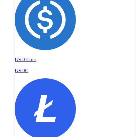
USD Coin
USDC