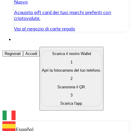
Nuovo
Acquista gift card dei tuoi marchi preferiti con
criptovalute.
Vai al negozio di carte regalo
Acquista Criptovalute
Registrati
Accedi
Scarica il nostro Wallet
1
Acquista le criptovalute che ti interessano in modo rapi
Apri la fotocamera del tuo telefono.
Vendi Criptovalute
2
Converti le tue criptovalute in valuta fiat quando ne ha
Scansiona il QR.
3
Scambia (Swap)
Scarica l'app.
Scambia una criptovaluta con un'altra istantaneamente
Wallet Bitnovo
Conserva le tue cripto in un Wallet self-custodial.
Español