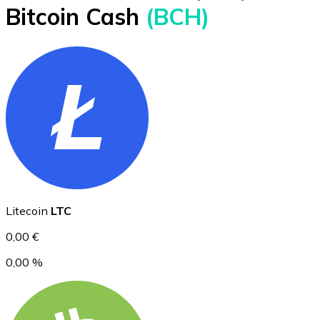
Bitcoin Cash
(BCH)
BTC
Ethereum
Litecoin
LTC
ETH
0,00 €
0,00 %