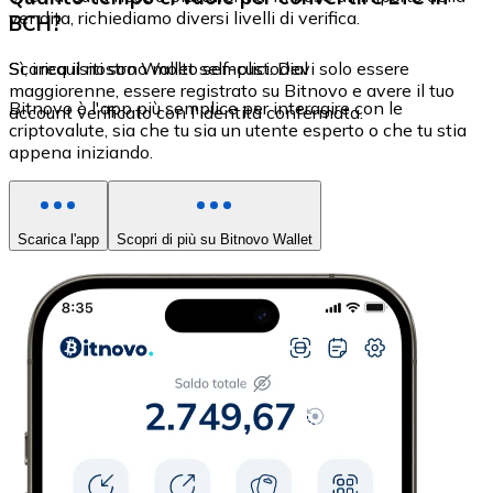
vendita, richiediamo diversi livelli di verifica.
BCH?
Sì, i requisiti sono molto semplici. Devi solo essere
Scarica il nostro Wallet self-custodial
maggiorenne, essere registrato su Bitnovo e avere il tuo
Bitnovo è l'app più semplice per interagire con le
account verificato con l'identità confermata.
criptovalute, sia che tu sia un utente esperto o che tu stia
appena iniziando.
Scarica l'app
Scopri di più su Bitnovo Wallet