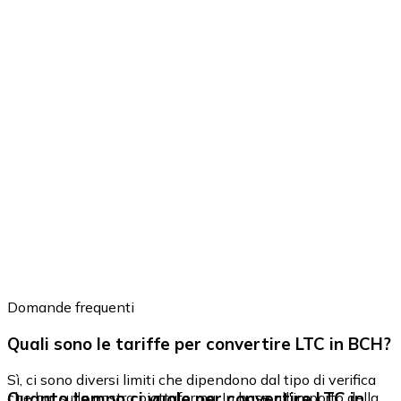
Domande frequenti
Quali sono le tariffe per convertire LTC in BCH?
Sì, ci sono diversi limiti che dipendono dal tipo di verifica
Quanto tempo ci vuole per convertire LTC in
che hai sulla nostra piattaforma. In base all'importo della