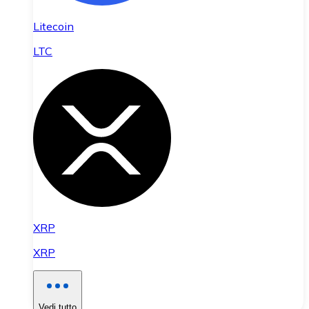
Litecoin
LTC
XRP
XRP
Vedi tutto