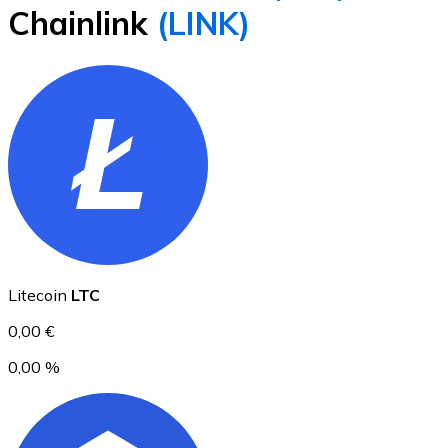
Chainlink
(LINK)
BTC
Ethereum
Litecoin
LTC
ETH
0,00 €
0,00 %