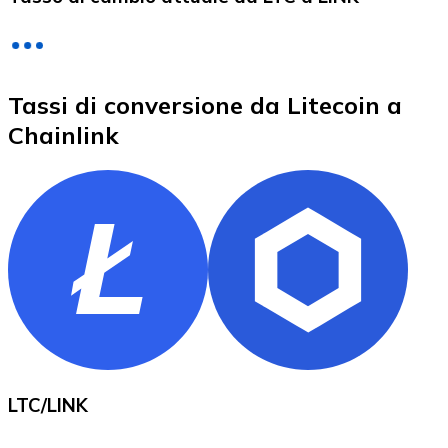
LTC
Tassi di conversione da Litecoin a
Chainlink
XRP
XRP
Vedi tutto
LTC
/
LINK
Buoni cripto