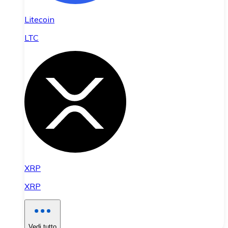
Litecoin
LTC
XRP
XRP
Vedi tutto