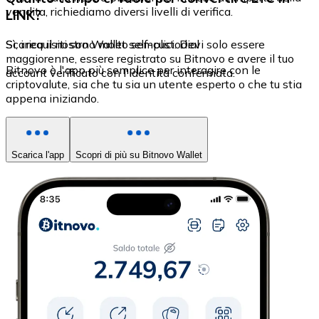
vendita, richiediamo diversi livelli di verifica.
LINK?
Sì, i requisiti sono molto semplici. Devi solo essere
Scarica il nostro Wallet self-custodial
maggiorenne, essere registrato su Bitnovo e avere il tuo
Bitnovo è l'app più semplice per interagire con le
account verificato con l'identità confermata.
criptovalute, sia che tu sia un utente esperto o che tu stia
appena iniziando.
Scarica l'app
Scopri di più su Bitnovo Wallet