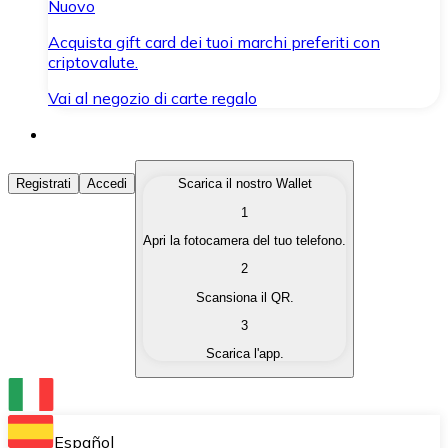
Nuovo
Acquista gift card dei tuoi marchi preferiti con
criptovalute.
Vai al negozio di carte regalo
Acquista Criptovalute
Registrati
Accedi
Scarica il nostro Wallet
1
Acquista le criptovalute che ti interessano in modo rapi
Apri la fotocamera del tuo telefono.
Vendi Criptovalute
2
Converti le tue criptovalute in valuta fiat quando ne ha
Scansiona il QR.
3
Scambia (Swap)
Scarica l'app.
Scambia una criptovaluta con un'altra istantaneamente
Wallet Bitnovo
Conserva le tue cripto in un Wallet self-custodial.
Español