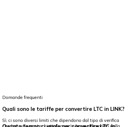
Domande frequenti
Quali sono le tariffe per convertire LTC in LINK?
Sì, ci sono diversi limiti che dipendono dal tipo di verifica
Quanto tempo ci vuole per convertire LTC in
che hai sulla nostra piattaforma. In base all'importo della