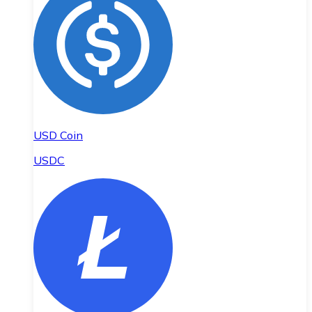
USD Coin
USDC