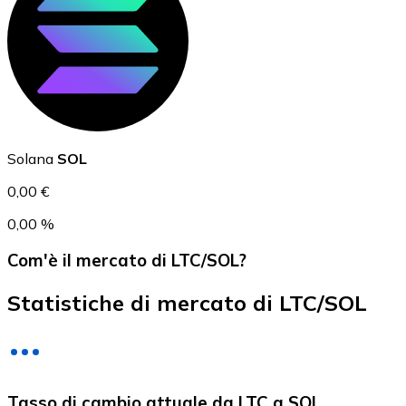
USD Coin
USDC
Solana
SOL
0,00 €
0,00 %
Com'è il mercato di LTC/SOL?
Statistiche di mercato di LTC/SOL
Litecoin
Tasso di cambio attuale da LTC a SOL