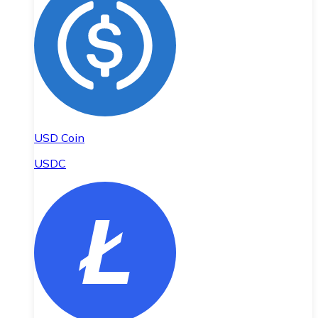
USD Coin
USDC