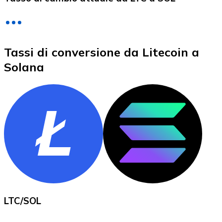
LTC
Tassi di conversione da Litecoin a
Solana
XRP
XRP
Vedi tutto
LTC
/
SOL
Buoni cripto