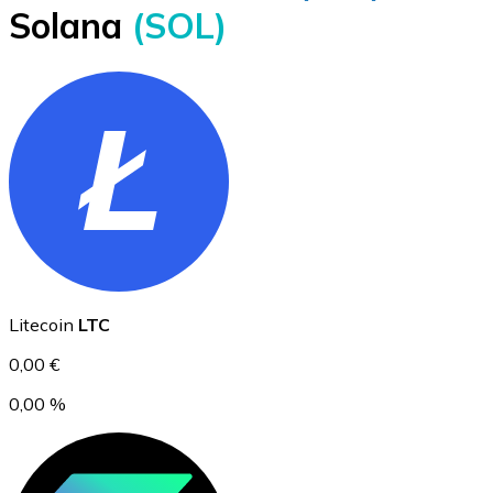
Solana
(SOL)
BTC
Ethereum
Litecoin
LTC
ETH
0,00 €
0,00 %