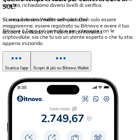
vendita, richiediamo diversi livelli di verifica.
SOL?
Sì, i requisiti sono molto semplici. Devi solo essere
Scarica il nostro Wallet self-custodial
maggiorenne, essere registrato su Bitnovo e avere il tuo
Bitnovo è l'app più semplice per interagire con le
account verificato con l'identità confermata.
criptovalute, sia che tu sia un utente esperto o che tu stia
appena iniziando.
Scarica l'app
Scopri di più su Bitnovo Wallet