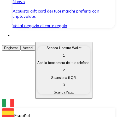
Nuovo
Acquista gift card dei tuoi marchi preferiti con
criptovalute.
Vai al negozio di carte regalo
Acquista Criptovalute
Registrati
Accedi
Scarica il nostro Wallet
1
Acquista le criptovalute che ti interessano in modo rapi
Apri la fotocamera del tuo telefono.
Vendi Criptovalute
2
Converti le tue criptovalute in valuta fiat quando ne ha
Scansiona il QR.
3
Scambia (Swap)
Scarica l'app.
Scambia una criptovaluta con un'altra istantaneamente
Wallet Bitnovo
Conserva le tue cripto in un Wallet self-custodial.
Español