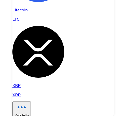
Litecoin
LTC
XRP
XRP
Vedi tutto