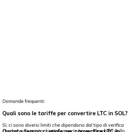
Domande frequenti
Quali sono le tariffe per convertire LTC in SOL?
Sì, ci sono diversi limiti che dipendono dal tipo di verifica
Quanto tempo ci vuole per convertire LTC in
che hai sulla nostra piattaforma. In base all'importo della