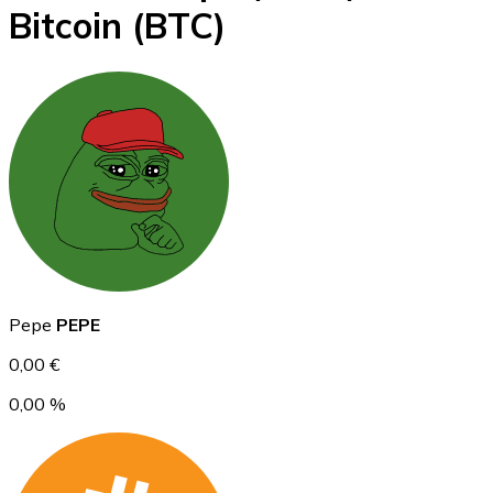
Bitcoin
(BTC)
BTC
Ethereum
Pepe
PEPE
ETH
0,00 €
0,00 %