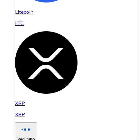
Litecoin
LTC
XRP
XRP
Vedi tutto