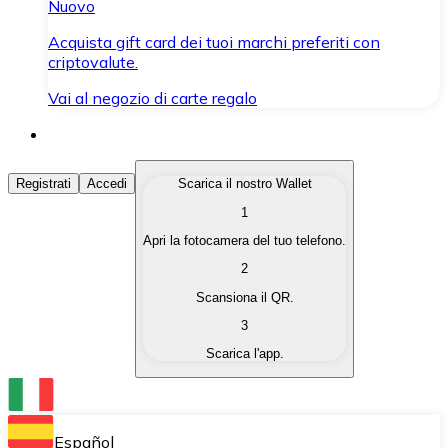
Nuovo
Acquista gift card dei tuoi marchi preferiti con
criptovalute.
Vai al negozio di carte regalo
Acquista Criptovalute
Registrati
Accedi
Scarica il nostro Wallet
1
Acquista le criptovalute che ti interessano in modo rapi
Apri la fotocamera del tuo telefono.
Vendi Criptovalute
2
Converti le tue criptovalute in valuta fiat quando ne ha
Scansiona il QR.
3
Scambia (Swap)
Scarica l'app.
Scambia una criptovaluta con un'altra istantaneamente
Wallet Bitnovo
Conserva le tue cripto in un Wallet self-custodial.
Español