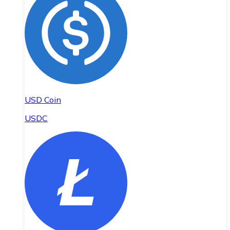
USD Coin
USDC