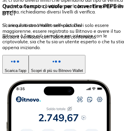
Sì, ci sono diversi limiti che dipendono dal tipo di verifica
Quanto tempo ci vuole per convertire PEPE in
che hai sulla nostra piattaforma. In base all'importo della
vendita, richiediamo diversi livelli di verifica.
BTC?
Sì, i requisiti sono molto semplici. Devi solo essere
Scarica il nostro Wallet self-custodial
maggiorenne, essere registrato su Bitnovo e avere il tuo
Bitnovo è l'app più semplice per interagire con le
account verificato con l'identità confermata.
criptovalute, sia che tu sia un utente esperto o che tu stia
appena iniziando.
Scarica l'app
Scopri di più su Bitnovo Wallet