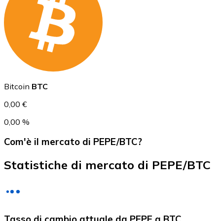
USD Coin
USDC
Bitcoin
BTC
0,00 €
0,00 %
Com'è il mercato di PEPE/BTC?
Statistiche di mercato di PEPE/BTC
Litecoin
Tasso di cambio attuale da PEPE a BTC