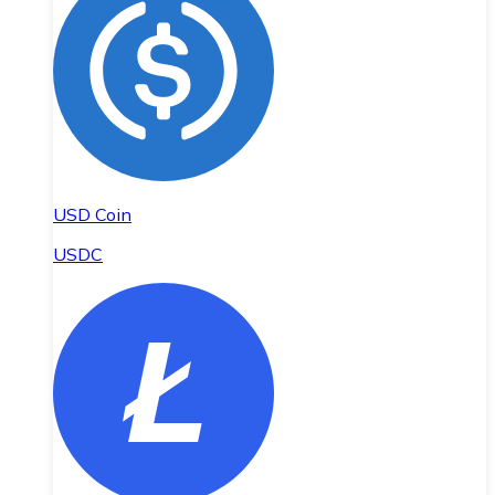
USD Coin
USDC