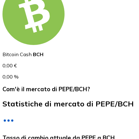
USD Coin
USDC
Bitcoin Cash
BCH
0,00 €
0,00 %
Com'è il mercato di PEPE/BCH?
Statistiche di mercato di PEPE/BCH
Litecoin
Tasso di cambio attuale da PEPE a BCH