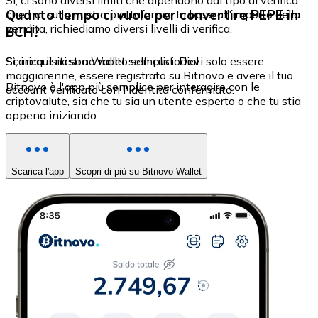
Sì, ci sono diversi limiti che dipendono dal tipo di verifica
Quanto tempo ci vuole per convertire PEPE in
che hai sulla nostra piattaforma. In base all'importo della
vendita, richiediamo diversi livelli di verifica.
BCH?
Sì, i requisiti sono molto semplici. Devi solo essere
Scarica il nostro Wallet self-custodial
maggiorenne, essere registrato su Bitnovo e avere il tuo
Bitnovo è l'app più semplice per interagire con le
account verificato con l'identità confermata.
criptovalute, sia che tu sia un utente esperto o che tu stia
appena iniziando.
Scarica l'app
Scopri di più su Bitnovo Wallet