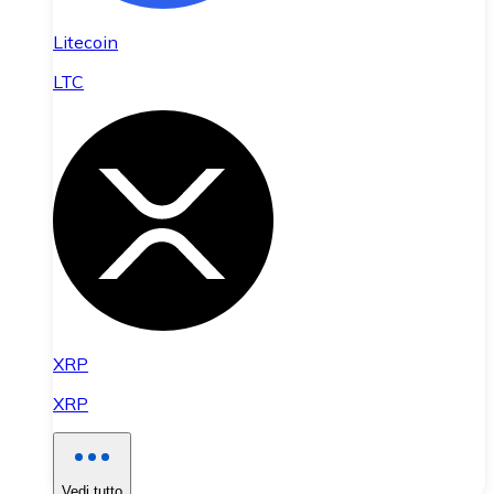
Litecoin
LTC
XRP
XRP
Vedi tutto