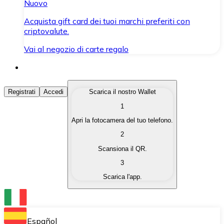
Nuovo
Acquista gift card dei tuoi marchi preferiti con
criptovalute.
Vai al negozio di carte regalo
Acquista Criptovalute
Registrati
Accedi
Scarica il nostro Wallet
1
Acquista le criptovalute che ti interessano in modo rapi
Apri la fotocamera del tuo telefono.
Vendi Criptovalute
2
Converti le tue criptovalute in valuta fiat quando ne ha
Scansiona il QR.
3
Scambia (Swap)
Scarica l'app.
Scambia una criptovaluta con un'altra istantaneamente
Wallet Bitnovo
Conserva le tue cripto in un Wallet self-custodial.
Español