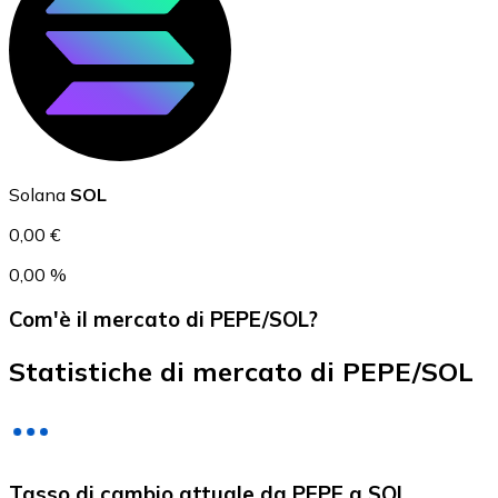
USD Coin
USDC
Solana
SOL
0,00 €
0,00 %
Com'è il mercato di PEPE/SOL?
Statistiche di mercato di PEPE/SOL
Litecoin
Tasso di cambio attuale da PEPE a SOL