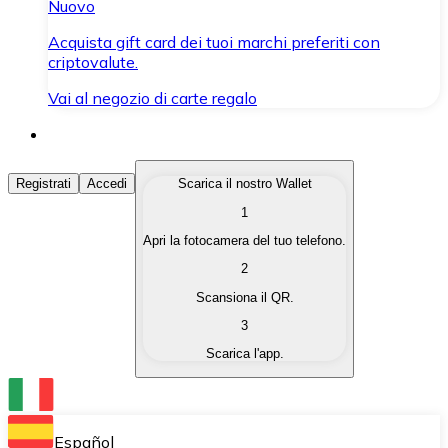
Nuovo
Acquista gift card dei tuoi marchi preferiti con
criptovalute.
Vai al negozio di carte regalo
Acquista Criptovalute
Registrati
Accedi
Scarica il nostro Wallet
1
Acquista le criptovalute che ti interessano in modo rapi
Apri la fotocamera del tuo telefono.
Vendi Criptovalute
2
Converti le tue criptovalute in valuta fiat quando ne ha
Scansiona il QR.
3
Scambia (Swap)
Scarica l'app.
Scambia una criptovaluta con un'altra istantaneamente
Wallet Bitnovo
Conserva le tue cripto in un Wallet self-custodial.
Español