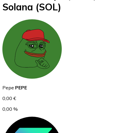
Solana
(SOL)
BTC
Ethereum
Pepe
PEPE
ETH
0,00 €
0,00 %