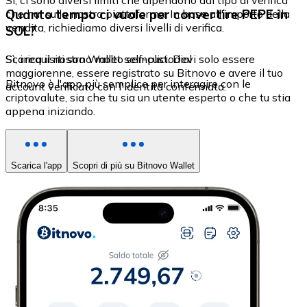
Sì, ci sono diversi limiti che dipendono dal tipo di verifica
Quanto tempo ci vuole per convertire PEPE in
che hai sulla nostra piattaforma. In base all'importo della
vendita, richiediamo diversi livelli di verifica.
SOL?
Sì, i requisiti sono molto semplici. Devi solo essere
Scarica il nostro Wallet self-custodial
maggiorenne, essere registrato su Bitnovo e avere il tuo
Bitnovo è l'app più semplice per interagire con le
account verificato con l'identità confermata.
criptovalute, sia che tu sia un utente esperto o che tu stia
appena iniziando.
Scarica l'app
Scopri di più su Bitnovo Wallet