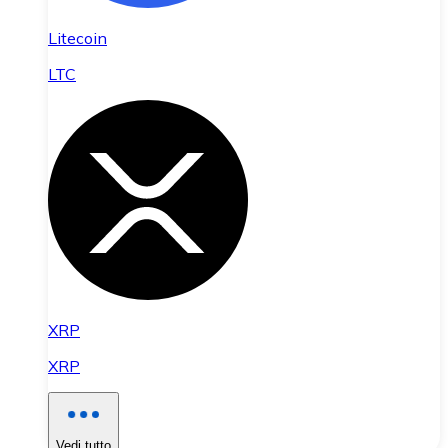
Litecoin
LTC
XRP
XRP
Vedi tutto