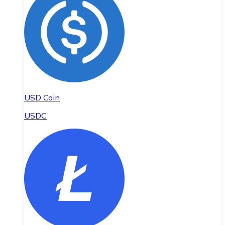
USD Coin
USDC