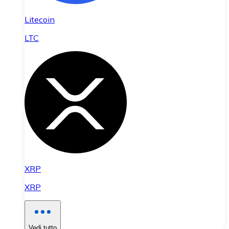
Litecoin
LTC
XRP
XRP
Vedi tutto