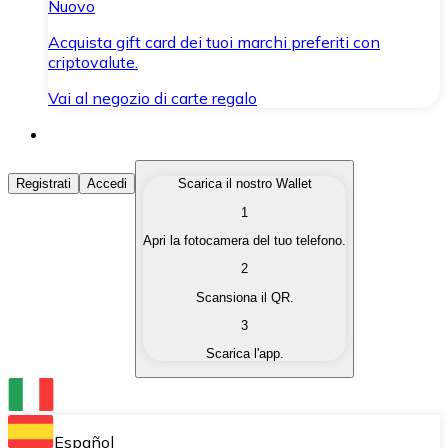
Nuovo
Acquista gift card dei tuoi marchi preferiti con
criptovalute.
Vai al negozio di carte regalo
Acquista Criptovalute
Registrati
Accedi
Scarica il nostro Wallet
1
Acquista le criptovalute che ti interessano in modo rapi
Apri la fotocamera del tuo telefono.
Vendi Criptovalute
2
Converti le tue criptovalute in valuta fiat quando ne ha
Scansiona il QR.
3
Scambia (Swap)
Scarica l'app.
Scambia una criptovaluta con un'altra istantaneamente
Wallet Bitnovo
Conserva le tue cripto in un Wallet self-custodial.
Español