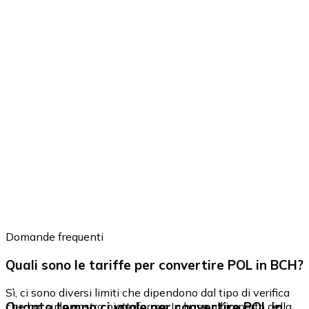
Domande frequenti
Quali sono le tariffe per convertire POL in BCH?
Sì, ci sono diversi limiti che dipendono dal tipo di verifica
Quanto tempo ci vuole per convertire POL in
che hai sulla nostra piattaforma. In base all'importo della