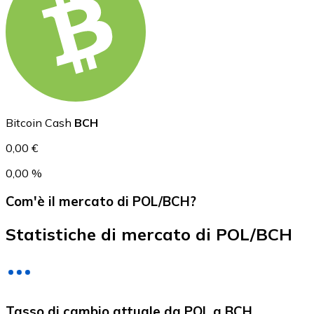
USD Coin
USDC
Bitcoin Cash
BCH
0,00 €
0,00 %
Com'è il mercato di POL/BCH?
Statistiche di mercato di POL/BCH
Litecoin
Tasso di cambio attuale da POL a BCH