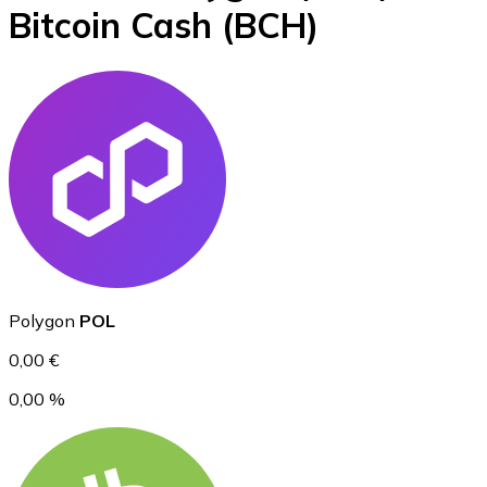
Bitcoin Cash
(BCH)
BTC
Ethereum
Polygon
POL
ETH
0,00 €
0,00 %