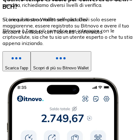
vendita, richiediamo diversi livelli di verifica.
BCH?
Sì, i requisiti sono molto semplici. Devi solo essere
Scarica il nostro Wallet self-custodial
maggiorenne, essere registrato su Bitnovo e avere il tuo
Bitnovo è l'app più semplice per interagire con le
account verificato con l'identità confermata.
criptovalute, sia che tu sia un utente esperto o che tu stia
appena iniziando.
Scarica l'app
Scopri di più su Bitnovo Wallet