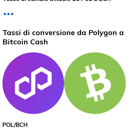
LTC
Tassi di conversione da Polygon a
Bitcoin Cash
XRP
XRP
Vedi tutto
POL
/
BCH
Buoni cripto