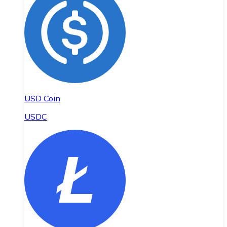
USD Coin
USDC