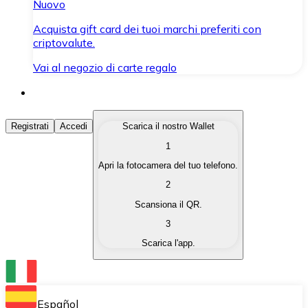
Nuovo
Acquista gift card dei tuoi marchi preferiti con
criptovalute.
Vai al negozio di carte regalo
Acquista Criptovalute
Registrati
Accedi
Scarica il nostro Wallet
1
Acquista le criptovalute che ti interessano in modo rapi
Apri la fotocamera del tuo telefono.
Vendi Criptovalute
2
Converti le tue criptovalute in valuta fiat quando ne ha
Scansiona il QR.
3
Scambia (Swap)
Scarica l'app.
Scambia una criptovaluta con un'altra istantaneamente
Wallet Bitnovo
Conserva le tue cripto in un Wallet self-custodial.
Español