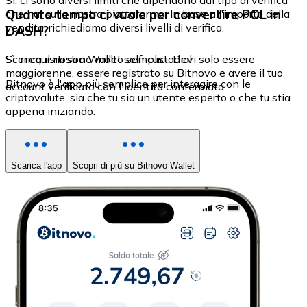
Sì, ci sono diversi limiti che dipendono dal tipo di verifica
Quanto tempo ci vuole per convertire POL in
che hai sulla nostra piattaforma. In base all'importo della
vendita, richiediamo diversi livelli di verifica.
DASH?
Sì, i requisiti sono molto semplici. Devi solo essere
Scarica il nostro Wallet self-custodial
maggiorenne, essere registrato su Bitnovo e avere il tuo
Bitnovo è l'app più semplice per interagire con le
account verificato con l'identità confermata.
criptovalute, sia che tu sia un utente esperto o che tu stia
appena iniziando.
Scarica l'app
Scopri di più su Bitnovo Wallet