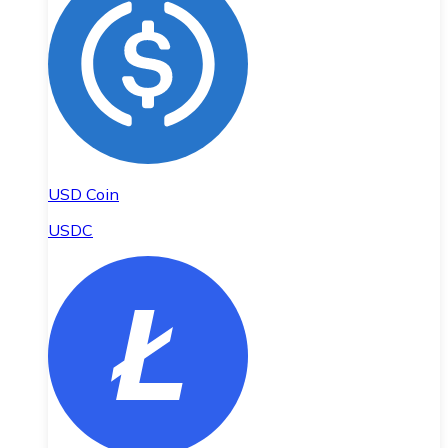
USD Coin
USDC