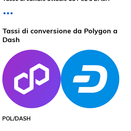
LTC
Tassi di conversione da Polygon a
Dash
XRP
XRP
Vedi tutto
POL
/
DASH
Buoni cripto