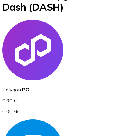
Dash
(DASH)
BTC
Ethereum
Polygon
POL
ETH
0,00 €
0,00 %