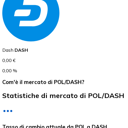
USD Coin
USDC
Dash
DASH
0,00 €
0,00 %
Com'è il mercato di POL/DASH?
Statistiche di mercato di POL/DASH
Litecoin
Tasso di cambio attuale da POL a DASH