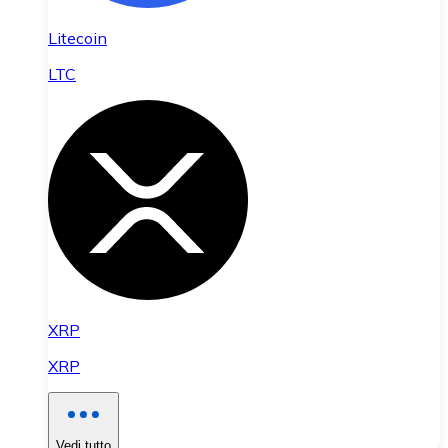
Litecoin
LTC
XRP
XRP
Vedi tutto