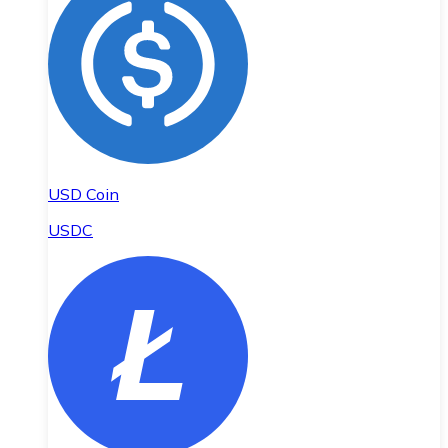
USD Coin
USDC