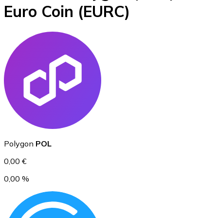
Euro Coin
(EURC)
BTC
Ethereum
Polygon
POL
ETH
0,00 €
0,00 %