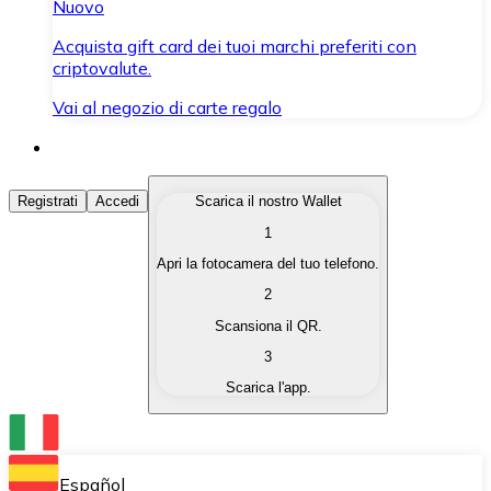
Nuovo
Acquista gift card dei tuoi marchi preferiti con
criptovalute.
Vai al negozio di carte regalo
Acquista Criptovalute
Registrati
Accedi
Scarica il nostro Wallet
1
Acquista le criptovalute che ti interessano in modo rapi
Apri la fotocamera del tuo telefono.
Vendi Criptovalute
2
Converti le tue criptovalute in valuta fiat quando ne ha
Scansiona il QR.
3
Scambia (Swap)
Scarica l'app.
Scambia una criptovaluta con un'altra istantaneamente
Wallet Bitnovo
Conserva le tue cripto in un Wallet self-custodial.
Español