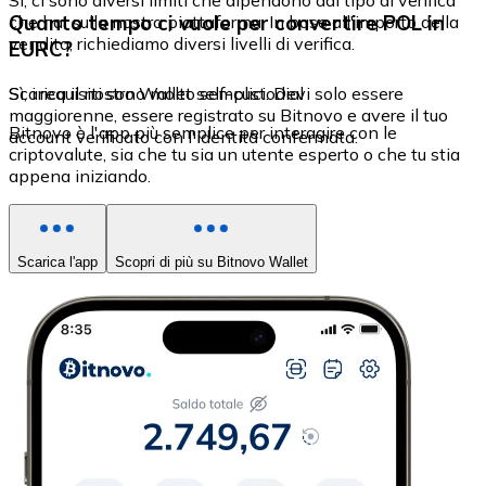
Sì, ci sono diversi limiti che dipendono dal tipo di verifica
Quanto tempo ci vuole per convertire POL in
che hai sulla nostra piattaforma. In base all'importo della
vendita, richiediamo diversi livelli di verifica.
EURC?
Sì, i requisiti sono molto semplici. Devi solo essere
Scarica il nostro Wallet self-custodial
maggiorenne, essere registrato su Bitnovo e avere il tuo
Bitnovo è l'app più semplice per interagire con le
account verificato con l'identità confermata.
criptovalute, sia che tu sia un utente esperto o che tu stia
appena iniziando.
Scarica l'app
Scopri di più su Bitnovo Wallet