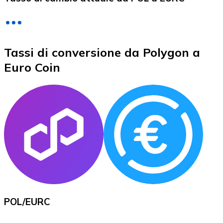
LTC
Tassi di conversione da Polygon a
Euro Coin
XRP
XRP
Vedi tutto
POL
/
EURC
Buoni cripto