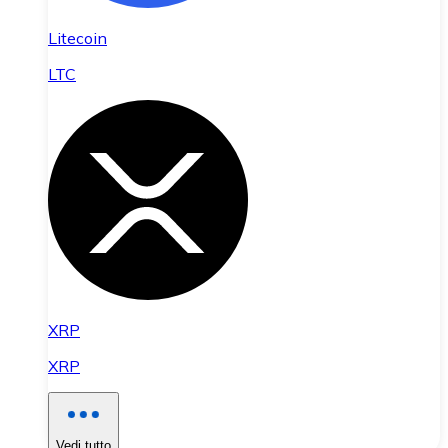
Litecoin
LTC
XRP
XRP
Vedi tutto