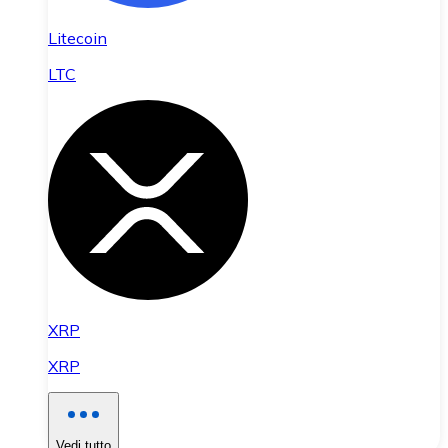
Litecoin
LTC
XRP
XRP
Vedi tutto