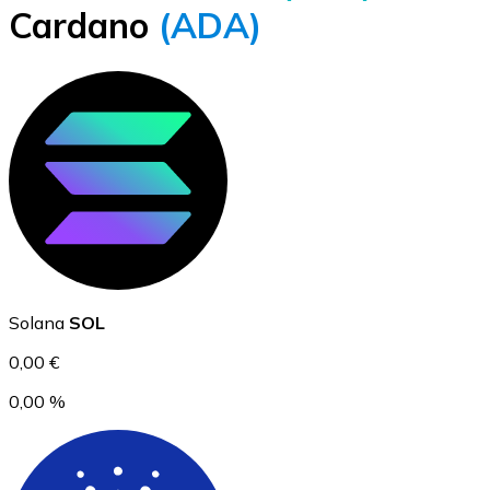
Cardano
(ADA)
BTC
Ethereum
Solana
SOL
ETH
0,00 €
0,00 %