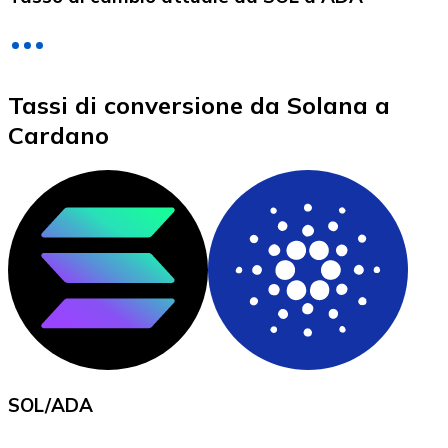
LTC
Tassi di conversione da Solana a
Cardano
XRP
XRP
Vedi tutto
SOL
/
ADA
Buoni cripto