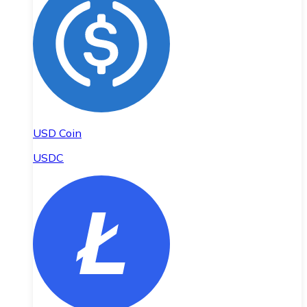
USD Coin
USDC