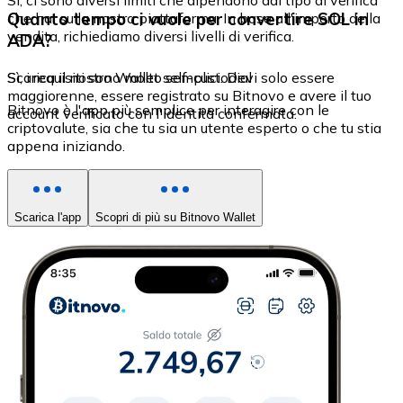
Sì, ci sono diversi limiti che dipendono dal tipo di verifica
Quanto tempo ci vuole per convertire SOL in
che hai sulla nostra piattaforma. In base all'importo della
vendita, richiediamo diversi livelli di verifica.
ADA?
Sì, i requisiti sono molto semplici. Devi solo essere
Scarica il nostro Wallet self-custodial
maggiorenne, essere registrato su Bitnovo e avere il tuo
Bitnovo è l'app più semplice per interagire con le
account verificato con l'identità confermata.
criptovalute, sia che tu sia un utente esperto o che tu stia
appena iniziando.
Scarica l'app
Scopri di più su Bitnovo Wallet