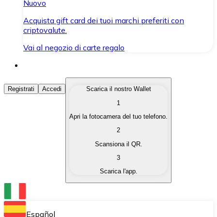
Nuovo
Acquista gift card dei tuoi marchi preferiti con
criptovalute.
Vai al negozio di carte regalo
Acquista Criptovalute
Registrati
Accedi
Scarica il nostro Wallet
1
Acquista le criptovalute che ti interessano in modo rapi
Apri la fotocamera del tuo telefono.
Vendi Criptovalute
2
Converti le tue criptovalute in valuta fiat quando ne ha
Scansiona il QR.
3
Scambia (Swap)
Scarica l'app.
Scambia una criptovaluta con un'altra istantaneamente
Wallet Bitnovo
Conserva le tue cripto in un Wallet self-custodial.
Español