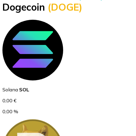
Dogecoin
(DOGE)
BTC
Ethereum
Solana
SOL
ETH
0,00 €
0,00 %