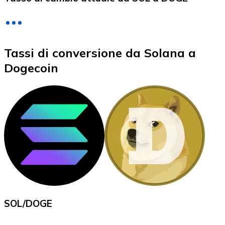
LTC
Tassi di conversione da Solana a
Dogecoin
XRP
XRP
Vedi tutto
SOL
/
DOGE
Buoni cripto