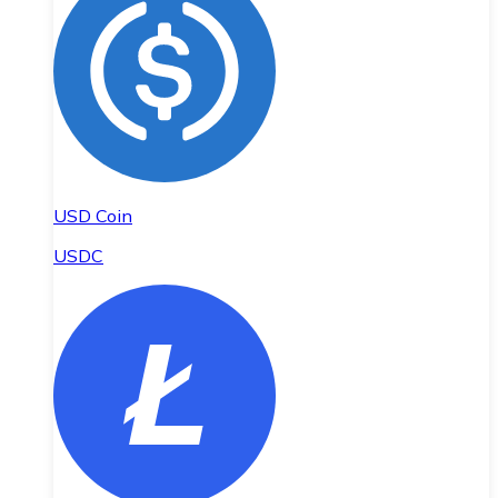
USD Coin
USDC