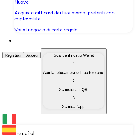
Nuovo
Acquista gift card dei tuoi marchi preferiti con
criptovalute.
Vai al negozio di carte regalo
Acquista Criptovalute
Registrati
Accedi
Scarica il nostro Wallet
1
Acquista le criptovalute che ti interessano in modo rapi
Apri la fotocamera del tuo telefono.
Vendi Criptovalute
2
Converti le tue criptovalute in valuta fiat quando ne ha
Scansiona il QR.
3
Scambia (Swap)
Scarica l'app.
Scambia una criptovaluta con un'altra istantaneamente
Wallet Bitnovo
Conserva le tue cripto in un Wallet self-custodial.
Español