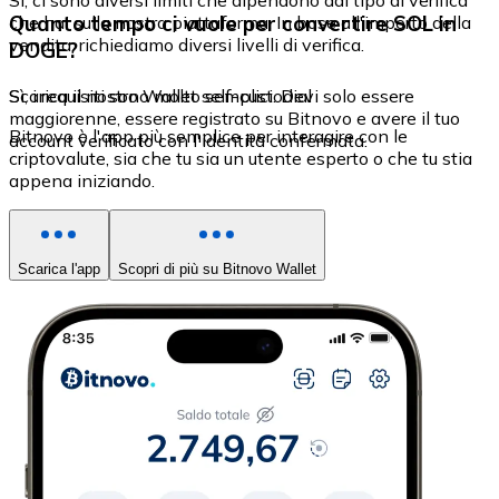
Sì, ci sono diversi limiti che dipendono dal tipo di verifica
Quanto tempo ci vuole per convertire SOL in
che hai sulla nostra piattaforma. In base all'importo della
vendita, richiediamo diversi livelli di verifica.
DOGE?
Sì, i requisiti sono molto semplici. Devi solo essere
Scarica il nostro Wallet self-custodial
maggiorenne, essere registrato su Bitnovo e avere il tuo
Bitnovo è l'app più semplice per interagire con le
account verificato con l'identità confermata.
criptovalute, sia che tu sia un utente esperto o che tu stia
appena iniziando.
Scarica l'app
Scopri di più su Bitnovo Wallet