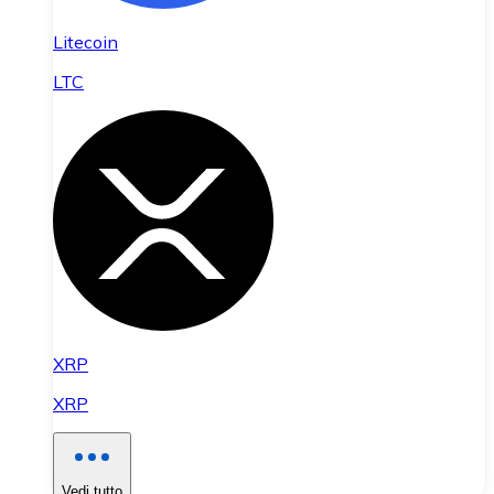
Litecoin
LTC
XRP
XRP
Vedi tutto