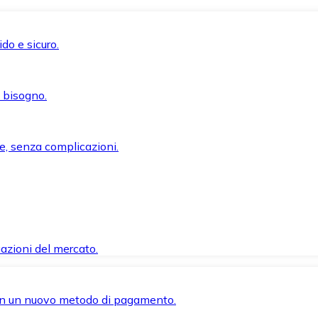
do e sicuro.
i bisogno.
e, senza complicazioni.
azioni del mercato.
 con un nuovo metodo di pagamento.