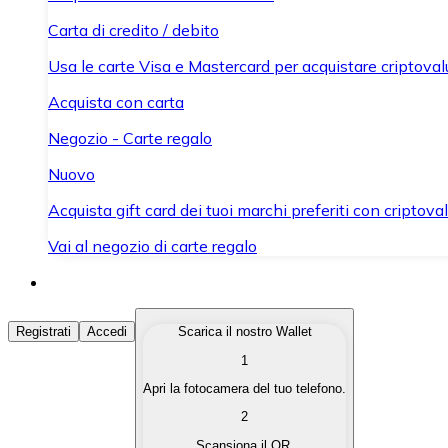
Carta di credito / debito
Usa le carte Visa e Mastercard per acquistare criptovalut
Acquista con carta
Negozio - Carte regalo
Nuovo
Acquista gift card dei tuoi marchi preferiti con criptoval
Vai al negozio di carte regalo
Acquista Criptovalute
Registrati
Accedi
Scarica il nostro Wallet
1
Acquista le criptovalute che ti interessano in modo rapi
Apri la fotocamera del tuo telefono.
Vendi Criptovalute
2
Converti le tue criptovalute in valuta fiat quando ne ha
Scansiona il QR.