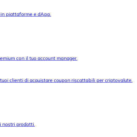
 in piattaforme e dApp.
premium con il tuo account manager.
oi clienti di acquistare coupon riscattabili per criptovalute.
 nostri prodotti.